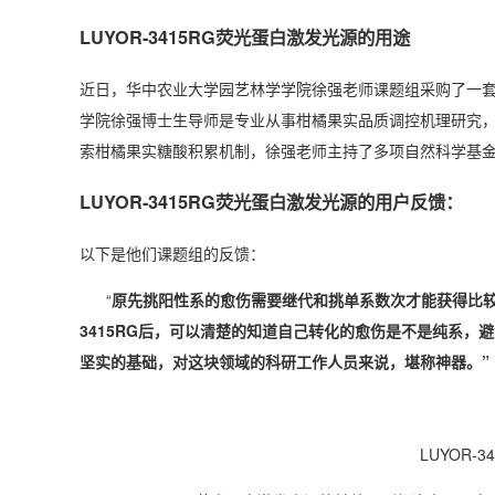
LUYOR-3415RG
荧光蛋白
激发光源
的用途
近日，华中农业大学园艺林学学院徐强老师课题组采购了一套LU
学院徐强博士生导师是专业从事柑橘果实品质调控机理研究，
索柑橘果实糖酸积累机制，徐强老师主持了多项自然科学基
LUYOR-3415RG荧光蛋白激发光源的用户反馈：
以下是他们课题组的反馈：
“
原先挑阳性系的愈伤需要继代和挑单系数次才能获得比较
3415RG后，可以清楚的知道自己转化的愈伤是不是纯系
坚实的基础，对这块领域的科研工作人员来说，堪称神器。”
LUYOR