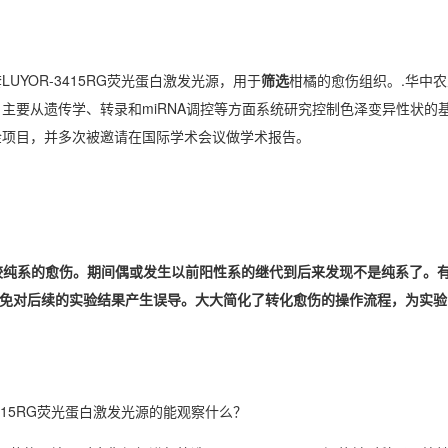
YOR-3415RG荧光蛋白激发光源，用于
筛选
柑橘的愈伤组织。.华中
主要从遗传学、转录和miRNA调控等方面系统研究控制色泽变异性状的
金项目，并多次被邀请在国际学术会议做学术报告。
纯系的愈伤。期间偶或发生以前阳性系的继代到后来发现不是纯系了。有了
，避免对后续的实验结果产生误导。大大简化了转化愈伤的操作流程，为实
-3415RG荧光蛋白激发光源的能观察什么？