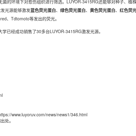
在无菌的环境下对愈伤组织进行筛选。LUYOR-3415RG还能够对种子、植
列激发光源能够激发
蓝色荧光蛋白
、
绿色荧光蛋白
、
黄色荧光蛋白
、
红色荧
Dsred、Tdtomoto等发出的荧光。
已经成功销售了30多台LUYOR-3415RG激发光源。
ml
w.luyoruv.com/news/news1/346.html
明出处。