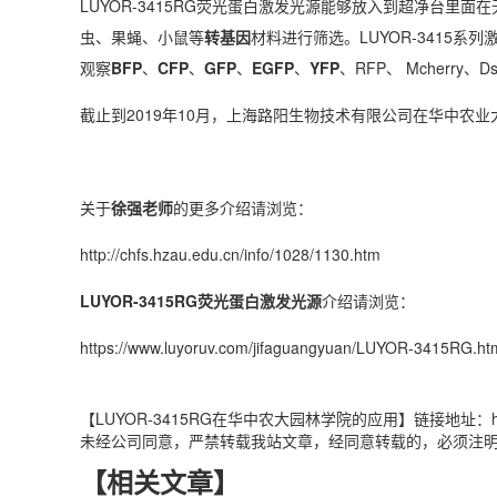
LUYOR-3415RG荧光蛋白激发光源能够放入到超净台里面
虫、果蝇、小鼠等
转基因
材料进行筛选。LUYOR-3415系
观察
BFP
、
CFP
、
GFP
、
EGFP
、
YFP
、RFP、 Mcherry、
截止到2019年10月，上海路阳生物技术有限公司在华中农业大学
关于
徐强老师
的更多介绍请浏览：
http://chfs.hzau.edu.cn/info/1028/1130.htm
LUYOR-3415RG荧光蛋白激发光源
介绍请浏览：
https://www.luyoruv.com/jifaguangyuan/LUYOR-3415RG.ht
【LUYOR-3415RG在华中农大园林学院的应用】链接地址：https://ww
未经公司同意，严禁转载我站文章，经同意转载的，必须注
【相关文章】