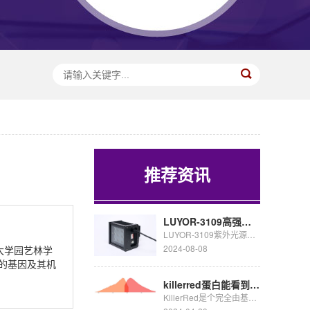
推荐资讯
LUYOR-3109高强度紫外催化光源促销
LUYOR-3109紫外光源采用了9颗365nm大功率led，安装有二次光学透镜，输出紫外线强度高，...
2024-08-08
大学园艺林学
的基因及其机
killerred蛋白能看到荧光吗
KillerRed是个完全由基因编码的光毒性红色荧光蛋白,可接受绿色光照(540~580nm)生成活...