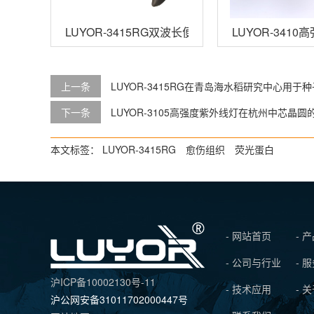
LUYOR-3415RG双波长便携式荧光蛋白激发光源
LUYOR-341
上一条
LUYOR-3415RG在青岛海水稻研究中心用于
下一条
LUYOR-3105高强度紫外线灯在杭州中芯晶圆
本文标签：
LUYOR-3415RG
愈伤组织
荧光蛋白
- 网站首页
- 
- 公司与行业
- 
沪ICP备10002130号-11
- 技术应用
- 
沪公网安备31011702000447号