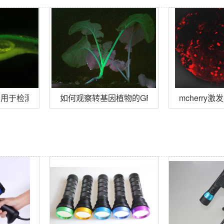
0RB用于检测钙黄绿素在鱼的表达
如何观察转基因植物的GFP发光？
mcherry