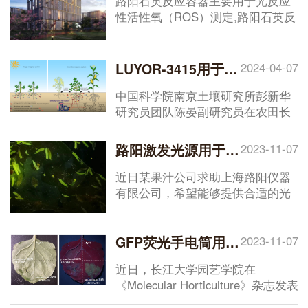
路阳石英反应容器主要用于光反应
细胞消融作用。KillerRed作为光遗
性活性氧（ROS）测定,路阳石英反
传学工具,通过遗传学技术将
应容器可以避免液体蒸发以及由于
KillerRed的基因编码序列与信号肽
塑料盖造成的紫外线损失。路阳石
序列或亚细胞定位序列融合,可实现
英反应容器采用3mm厚石英玻璃盖
LUYOR-3415用于豆科生物固氮的研究
2024-04-07
的靶器官、靶细胞、靶蛋白,甚至亚
板，紫外线通过率能够到达90%以
细胞结构的定位表达,具有高时空精
上，配备手拧螺丝无需借助工具即
中国科学院南京土壤研究所彭新华
准性的特点。
可轻松旋紧。能够完全适配标准96
研究员团队陈晏副研究员在农田长
孔板。标准尺寸为168x86mm。
期多样化种植下，种间植物根际对
话调控土壤氮素库容扩增机制方面
路阳激发光源用于果汁中果蝇的筛选
2023-11-07
取得了进展。相关研究成果
以“Legume rhizodeposition
近日某果汁公司求助上海路阳仪器
promotes nitrogen fixation by soil
有限公司，希望能够提供合适的光
microbiota under crop
源用于挑选生产过程中果汁中果蝇
diversification”为题，在线发表于
幼虫。我公司技术工程师利用全波
Nature Communications 上，文献
段激发光源对果蝇幼虫进行了全光
GFP荧光手电筒用于黄桃的研究
2023-11-07
中实验是使用LUYOR-3415RG便携
谱扫描，找到了果蝇幼虫的理想的
近日，长江大学园艺学院在
式荧光蛋白激发光源观察GFP在大
激发波长，通过合适的观察眼镜能
《Molecular Horticulture》杂志发表
豆根系表达
。
够方便快捷地筛选果蝇。
了《Multiomics analysis provides