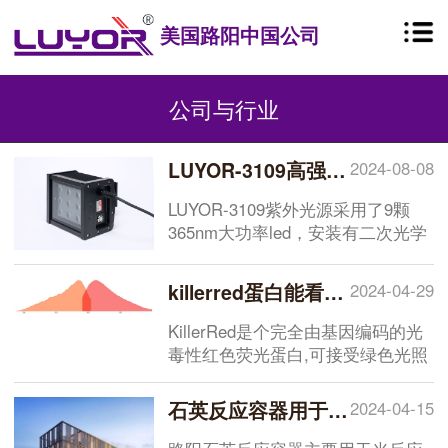
美国路阳中国公司
公司与行业
LUYOR-3109高强度紫外催化光源促销
2024-08-08
LUYOR-3109紫外光源采用了9颗
365nm大功率led，安装有二次光学
透镜，输出紫外线强度高，辐照光
斑均匀，铝型材外壳，散热快，配
killerred蛋白能看到荧光吗
2024-04-29
有台式支架，非常适合材料实验室
和化学实验室进行长时间紫外辐
KillerRed是个完全由基因编码的光
照，几年来，LUYOR-3109已经销
毒性红色荧光蛋白,可接受绿色光照
往多所国内外知名高校，
(540~580nm)生成活性氧(ROS),对
DNA、蛋白质、脂肪等造成损伤或
石英反应容器用于光反应性活性氧测定
2024-04-15
者激发细胞内信号瀑布,影响细胞的
代谢或增殖,甚至诱导细胞死亡,发挥