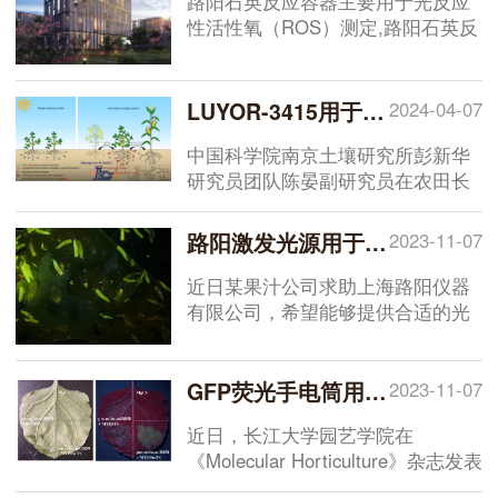
路阳石英反应容器主要用于光反应
细胞消融作用。KillerRed作为光遗
性活性氧（ROS）测定,路阳石英反
传学工具,通过遗传学技术将
应容器可以避免液体蒸发以及由于
KillerRed的基因编码序列与信号肽
塑料盖造成的紫外线损失。路阳石
序列或亚细胞定位序列融合,可实现
英反应容器采用3mm厚石英玻璃盖
LUYOR-3415用于豆科生物固氮的研究
2024-04-07
的靶器官、靶细胞、靶蛋白,甚至亚
板，紫外线通过率能够到达90%以
细胞结构的定位表达,具有高时空精
上，配备手拧螺丝无需借助工具即
中国科学院南京土壤研究所彭新华
准性的特点。
可轻松旋紧。能够完全适配标准96
研究员团队陈晏副研究员在农田长
孔板。标准尺寸为168x86mm。
期多样化种植下，种间植物根际对
话调控土壤氮素库容扩增机制方面
路阳激发光源用于果汁中果蝇的筛选
2023-11-07
取得了进展。相关研究成果
以“Legume rhizodeposition
近日某果汁公司求助上海路阳仪器
promotes nitrogen fixation by soil
有限公司，希望能够提供合适的光
microbiota under crop
源用于挑选生产过程中果汁中果蝇
diversification”为题，在线发表于
幼虫。我公司技术工程师利用全波
Nature Communications 上，文献
段激发光源对果蝇幼虫进行了全光
GFP荧光手电筒用于黄桃的研究
2023-11-07
中实验是使用LUYOR-3415RG便携
谱扫描，找到了果蝇幼虫的理想的
近日，长江大学园艺学院在
式荧光蛋白激发光源观察GFP在大
激发波长，通过合适的观察眼镜能
《Molecular Horticulture》杂志发表
豆根系表达
。
够方便快捷地筛选果蝇。
了《Multiomics analysis provides