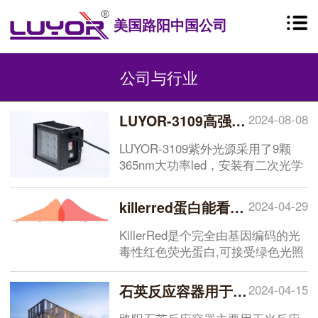
美国路阳中国公司
公司与行业
LUYOR-3109高强度紫外催化光源促销
2024-08-08
LUYOR-3109紫外光源采用了9颗
365nm大功率led，安装有二次光学
透镜，输出紫外线强度高，辐照光
斑均匀，铝型材外壳，散热快，配
killerred蛋白能看到荧光吗
2024-04-29
有台式支架，非常适合材料实验室
和化学实验室进行长时间紫外辐
KillerRed是个完全由基因编码的光
照，几年来，LUYOR-3109已经销
毒性红色荧光蛋白,可接受绿色光照
往多所国内外知名高校，
(540~580nm)生成活性氧(ROS),对
DNA、蛋白质、脂肪等造成损伤或
石英反应容器用于光反应性活性氧测定
2024-04-15
者激发细胞内信号瀑布,影响细胞的
代谢或增殖,甚至诱导细胞死亡,发挥