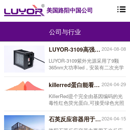
美国路阳中国公司
公司与行业
LUYOR-3109高强度紫外催化光源促销
2024-08-08
LUYOR-3109紫外光源采用了9颗
365nm大功率led，安装有二次光学
透镜，输出紫外线强度高，辐照光
斑均匀，铝型材外壳，散热快，配
killerred蛋白能看到荧光吗
2024-04-29
有台式支架，非常适合材料实验室
和化学实验室进行长时间紫外辐
KillerRed是个完全由基因编码的光
照，几年来，LUYOR-3109已经销
毒性红色荧光蛋白,可接受绿色光照
往多所国内外知名高校，
(540~580nm)生成活性氧(ROS),对
DNA、蛋白质、脂肪等造成损伤或
石英反应容器用于光反应性活性氧测定
2024-04-15
者激发细胞内信号瀑布,影响细胞的
代谢或增殖,甚至诱导细胞死亡,发挥