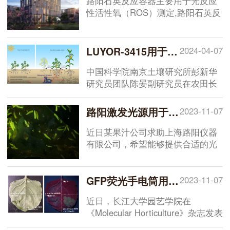
路阳石英反应容器主要用于光反应
细胞消融作用。KillerRed作为光遗
性活性氧（ROS）测定,路阳石英反
传学工具,通过遗传学技术将
应容器可以避免液体蒸发以及由于
KillerRed的基因编码序列与信号肽
塑料盖造成的紫外线损失。路阳石
序列或亚细胞定位序列融合,可实现
英反应容器采用3mm厚石英玻璃盖
LUYOR-3415用于豆科生物固氮的研究
2024-04-07
的靶器官、靶细胞、靶蛋白,甚至亚
板，紫外线通过率能够到达90%以
细胞结构的定位表达,具有高时空精
上，配备手拧螺丝无需借助工具即
中国科学院南京土壤研究所彭新华
准性的特点。
可轻松旋紧。能够完全适配标准96
研究员团队陈晏副研究员在农田长
孔板。标准尺寸为168x86mm。
期多样化种植下，种间植物根际对
话调控土壤氮素库容扩增机制方面
路阳激发光源用于果汁中果蝇的筛选
2023-11-07
取得了进展。相关研究成果
以“Legume rhizodeposition
近日某果汁公司求助上海路阳仪器
promotes nitrogen fixation by soil
有限公司，希望能够提供合适的光
microbiota under crop
源用于挑选生产过程中果汁中果蝇
diversification”为题，在线发表于
幼虫。我公司技术工程师利用全波
Nature Communications 上，文献
段激发光源对果蝇幼虫进行了全光
GFP荧光手电筒用于黄桃的研究
2023-11-07
中实验是使用LUYOR-3415RG便携
谱扫描，找到了果蝇幼虫的理想的
近日，长江大学园艺学院在
式荧光蛋白激发光源观察GFP在大
激发波长，通过合适的观察眼镜能
《Molecular Horticulture》杂志发表
豆根系表达
。
够方便快捷地筛选果蝇。
了《Multiomics analysis provides