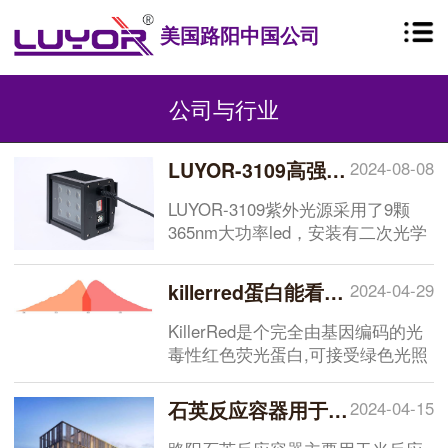
美国路阳中国公司
公司与行业
LUYOR-3109高强度紫外催化光源促销
2024-08-08
LUYOR-3109紫外光源采用了9颗
365nm大功率led，安装有二次光学
透镜，输出紫外线强度高，辐照光
斑均匀，铝型材外壳，散热快，配
killerred蛋白能看到荧光吗
2024-04-29
有台式支架，非常适合材料实验室
和化学实验室进行长时间紫外辐
KillerRed是个完全由基因编码的光
照，几年来，LUYOR-3109已经销
毒性红色荧光蛋白,可接受绿色光照
往多所国内外知名高校，
(540~580nm)生成活性氧(ROS),对
DNA、蛋白质、脂肪等造成损伤或
石英反应容器用于光反应性活性氧测定
2024-04-15
者激发细胞内信号瀑布,影响细胞的
代谢或增殖,甚至诱导细胞死亡,发挥