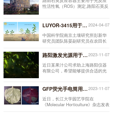
路阳石英反应容器主要用于光反应
细胞消融作用。KillerRed作为光遗
性活性氧（ROS）测定,路阳石英反
传学工具,通过遗传学技术将
应容器可以避免液体蒸发以及由于
KillerRed的基因编码序列与信号肽
塑料盖造成的紫外线损失。路阳石
序列或亚细胞定位序列融合,可实现
英反应容器采用3mm厚石英玻璃盖
LUYOR-3415用于豆科生物固氮的研究
2024-04-07
的靶器官、靶细胞、靶蛋白,甚至亚
板，紫外线通过率能够到达90%以
细胞结构的定位表达,具有高时空精
上，配备手拧螺丝无需借助工具即
中国科学院南京土壤研究所彭新华
准性的特点。
可轻松旋紧。能够完全适配标准96
研究员团队陈晏副研究员在农田长
孔板。标准尺寸为168x86mm。
期多样化种植下，种间植物根际对
话调控土壤氮素库容扩增机制方面
路阳激发光源用于果汁中果蝇的筛选
2023-11-07
取得了进展。相关研究成果
以“Legume rhizodeposition
近日某果汁公司求助上海路阳仪器
promotes nitrogen fixation by soil
有限公司，希望能够提供合适的光
microbiota under crop
源用于挑选生产过程中果汁中果蝇
diversification”为题，在线发表于
幼虫。我公司技术工程师利用全波
Nature Communications 上，文献
段激发光源对果蝇幼虫进行了全光
GFP荧光手电筒用于黄桃的研究
2023-11-07
中实验是使用LUYOR-3415RG便携
谱扫描，找到了果蝇幼虫的理想的
近日，长江大学园艺学院在
式荧光蛋白激发光源观察GFP在大
激发波长，通过合适的观察眼镜能
《Molecular Horticulture》杂志发表
豆根系表达
。
够方便快捷地筛选果蝇。
了《Multiomics analysis provides