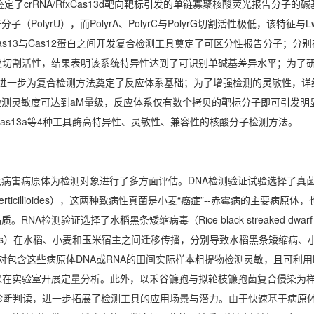
定了crRNA/RfxCas13d靶向靶标引发的单链寡聚核酸荧光报告分子的
PolyrU），而PolyrA、PolyrC与PolyrG切割活性极低，该特征与Lw
不同，为Cas13与Cas12蛋白之间开发复合检测工具奠定了可区分性报告分子；分别
发切割活性，结果表明该系统特异性达到了可识别单碱基差异水平；为了
进一步为复合检测方法奠定了反应体系基础；为了增强检测的灵敏性，详
测灵敏度可达到aM量级，反应体系仅有数个拷贝的靶标分子即可引发明
a与LwaCas13a等4种工具酶高特异性、灵敏性、兼容性的核酸分子检测方法。
病害病原体为检测对象进行了多方面评估。DNA检测验证试验选择了真
um verticillioides），这两种致病性真菌是小麦“癌症”--赤霉病的主要病
验证选择了水稻黑条矮缩病毒（Rice black-streaked dwarf vi
triatellus）在水稻、小麦和玉米宿主之间迁移传播，分别导致水稻黑条矮缩病
对包含这些病原体DNA或RNA的田间实际样本粗提物检测灵敏，且可利用
也可以在实验室开展定量分析。此外，以禾谷镰孢与拟轮枝镰孢菌复合侵染为
种病原诊断判读，进一步拓展了检测工具的应用场景与潜力。由于快速基于病原