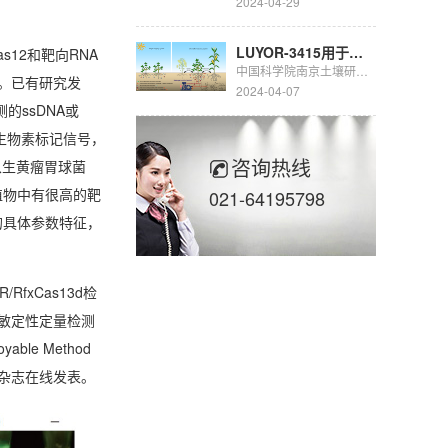
2024-04-29
LUYOR-3415用于豆科生物固氮的研究
s12和靶向RNA
中国科学院南京土壤研究所彭新华研究员团队陈晏副研究员在农田长期多样化种植下，种间植物根际对话调控土壤...
测。已有研究发
2024-04-07
的ssDNA或
或生物素标记信号，
咨询热线
从生黄瘤胃球菌
动物与植物中有很高的靶
021-64195798
的具体参数特征，
fxCas13d检
化灵敏定性定量检测
le Method
ences 杂志在线发表。