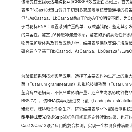
该研究在重组表达与纯化4种CRISPR效应蛋白基础上，首先鉴
表明RfxCas13d蛋白偏好于切割多聚尿嘧啶核苷酸连接的报告分子（
但与AsCas12a、LbCas12a倾向于PolyA/T/C明显
子或靶标RNA上设置系列位置的单、双碱基错配，鉴定其引
的兼容性，鉴定了6种缓冲溶液体系，鉴定的多酶高活性体系
物等温扩增体系及其反应动力学，结果表明偶联等温扩增后检
研究建立了基于RfxCas13d、AsCas12a、LbCas12
为验证该系列技术实际应用，选择了主要农作物生产上的重大
菌（Fusarium graminearum）和拟轮枝镰孢菌（Fusari
茎腐病罪魁祸首，不仅严重影响产量，还产生毒素影响谷物品质。RNA检测
RBSDV），该RNA病毒可通过灰飞虱（Laodelphax s
粗缩病，威胁粮食作物生产。研究结果表明4个核酸检测系统
型手持式荧光仪
或Strip试纸条田间现场定性读取结果，
Cas12/Cas13联合应用的复合检测，实现一个检测多