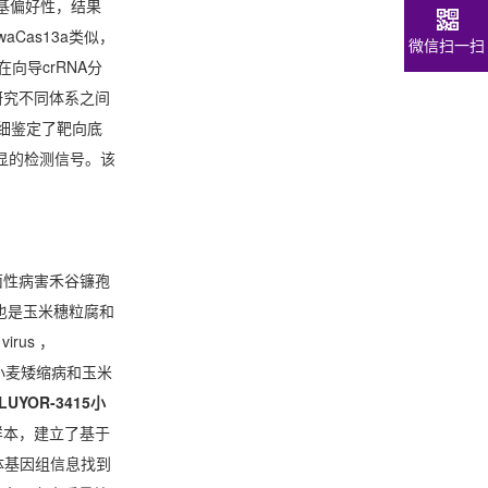
碱基偏好性，结果
aCas13a类似，
微信扫一扫
在向导crRNA分
研究不同体系之间
细鉴定了靶向底
显的检测信号。该
菌性病害禾谷镰孢
原体，也是玉米穗粒腐和
rus ，
、小麦矮缩病和玉米
LUYOR-3415小
样本，建立了基于
体基因组信息找到