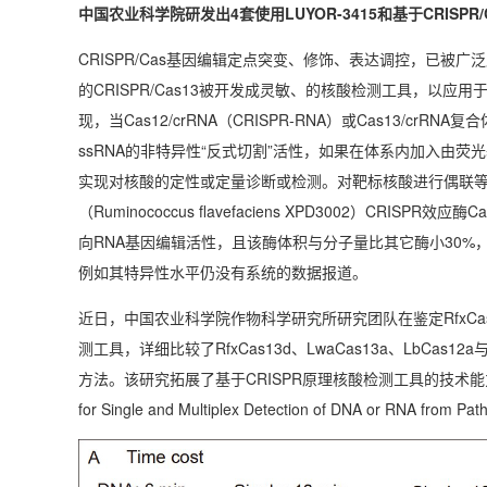
中国农业科学院研发出4套使用LUYOR-3415和基于CRISP
CRISPR/Cas基因编辑定点突变、修饰、表达调控，已被广泛
的CRISPR/Cas13被开发成灵敏、的核酸检测工具，以应用
现，当Cas12/crRNA（CRISPR-RNA）或Cas13/
ssRNA的非特异性“反式切割”活性，如果在体系内加入由
实现对核酸的定性或定量诊断或检测。对靶标核酸进行偶联
（Ruminococcus flavefaciens XPD3002）CRI
向RNA基因编辑活性，且该酶体积与分子量比其它酶小30
例如其特异性水平仍没有系统的数据报道。
近日，中国农业科学院作物科学研究所研究团队在鉴定RfxCas13
测工具，详细比较了RfxCas13d、LwaCas13a、LbC
方法。该研究拓展了基于CRISPR原理核酸检测工具的技术能力与应用
for Single and Multiplex Detection of DNA or RNA f