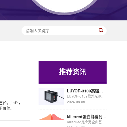
推荐资讯
LUYOR-3109高强度紫外催化光源促销
LUYOR-3109紫外光源采用了9颗365nm大功率led，安装有二次光学透镜，输出紫外线强度高，...
2024-08-08
途径。此外，
用价值。
killerred蛋白能看到荧光吗
KillerRed是个完全由基因编码的光毒性红色荧光蛋白,可接受绿色光照(540~580nm)生成活...