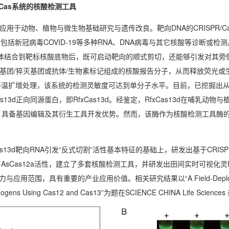
R/Cas系统的核酸检测工具
应用于动物、植物与微生物基础研究与遗传改良。靶向DNA的CRISPR/Ca
于包括新冠病毒COVID-19等多种RNA、DNA病毒与其它核酸等诊断或检
crRNA复合体结合到靶标核酸底物后，既可启动靶向的顺式剪切，还能够引发对其旁侧
荧光基团/猝灭基团或抗体/生物素标记组成的核酸报告分子，从而释放荧光
等温扩增处理，该系统的检测灵敏度可达到单分子水平。目前，已挖掘出
SPR效应酶Cas13d正向同源蛋白，即RfxCas13d。经鉴定，RfxCas13d在哺乳
%，具备基因编辑及其衍生工具开发优势。然而，该酶作为核酸检测工具酶
d靶向RNA引发“反式切割”活性基本特征的基础上，研发出基于CRISPR/R
as12a与AsCas12a活性，建立了多套核酸检测工具，并研发出田间实时可视
范围，具有重要的产业应用价值。相关研究结果以“A Field-Deployab
rom Pathogens Using Cas12 and Cas13”为题在SCIENCE CHINA Life Sci