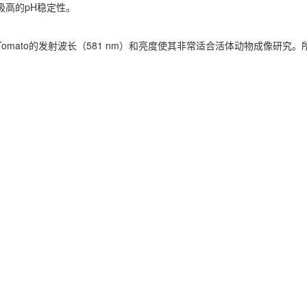
和极高的pH稳定性。
Tomato的发射波长（581 nm）和亮度使其非常适合活体动物成像研究。所述