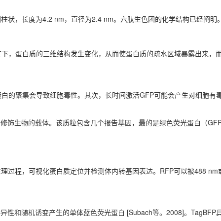
圆柱状，长度为4.2 nm，直径为2.4 nm。六肽生色团的化学结构已经阐明
在下，蛋白质的三维结构发生变化，从而使蛋白质的疏水区域暴露出来，
蛋白的聚集会导致细胞毒性。其次，长时间激活GFP可能会产生对细胞有
传修饰生物的载体。该质粒包含几个报告基因，最的是绿色荧光蛋白（GF
过程，可视化蛋白质定位并检测体内转基因表达。RFP可以被488 nm或5
异性和随机诱变产生的单体蓝色荧光蛋白 [Subach等。2008]。TagBF