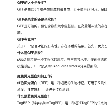
GFP的大小是多少？
GFP是由238个氨基酸组成的蛋白质，分子量为27 kDa，呈
GFP是疏水的还是亲水的？
GFP是可溶的，但包含数段疏水氨基酸。在高盐缓冲液的存
蔽。
GFP有毒吗？
关于GFP是否对细胞有毒性，存在矛盾的结果。首先，荧光
什么是GFP质粒？
pGLO 质粒是一种工程化的质粒，在生物技术中用作创建遗
抗性基因。GFP是从海elAequorea victoria分离得到的。
红色荧光蛋白
如何工作？
红色荧光蛋白
（RFP）是一种通用的生物标记，可用于监测生理
激发，并在588 nm处被更佳检测到。
什么是
蓝色荧光蛋白
？
Tag
BFP
（科学名称mTagBFP）是一种通过TagRFP的位点特