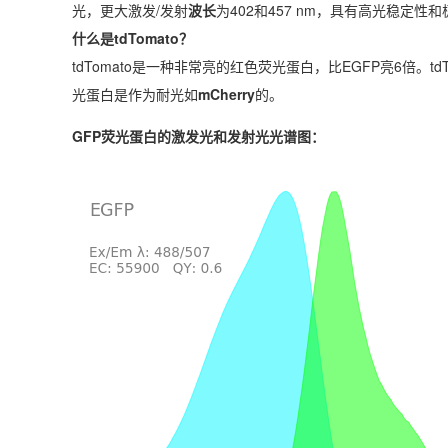
光，更大激发/发射
波长
为402和457 nm，具有高光稳定性
什么是
tdTomato
？
tdTomato是一种非常亮的红色荧光蛋白，比EGFP亮6倍。td
光蛋白是作为耐光如
mCherry
的。
GFP荧光蛋白的激发光和发射光光谱图：