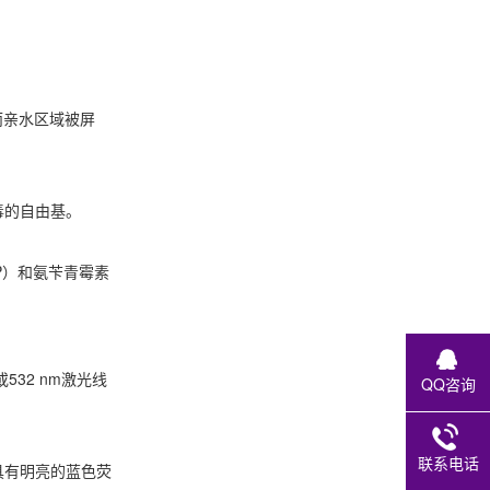
。
而亲水区域被屏
毒的自由基。
P）和氨苄青霉素
32 nm激光线
QQ咨询
联系电话
P具有明亮的蓝色荧