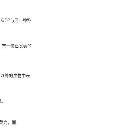
，GFP与另一种称
。有一份已发表的
水母以外的生物中表
者。
色荧光，而