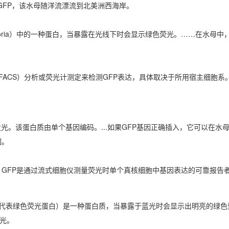
ia中分离出GFP，该水母随洋流漂流到北美洲西海岸。
ictoria）中的一种蛋白，当暴露在光线下时会显示绿色荧光。……在水母中
。
FACS）分析或荧光计测定来检测GFP表达，具体取决于所用宿主细胞系
母蛋白以发光。该蛋白质由单个基因编码。...如果GFP基因正确插入，它可以在
因。
，GFP是通过流式细胞仪测量荧光时单个真核细胞中基因表达的可靠报告
FP（代表绿色荧光蛋白）是一种蛋白质，当暴露于蓝光时会显示出明亮的绿
荧光。