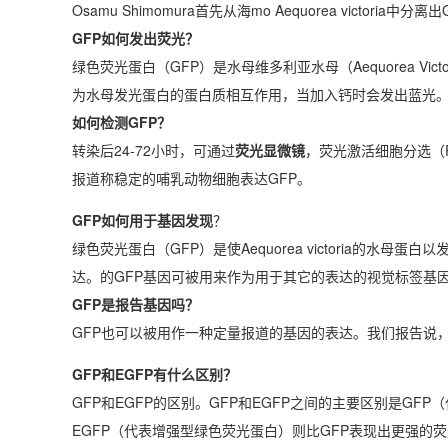
Osamu Shimomura首先从海mo Aequorea victor
GFP如何发出荧光？
绿色荧光蛋白（GFP）是水母维多利亚水母（Aequorea V
为水母发光蛋白的蛋白质相互作用，当加入钙时会发出蓝光
如何检测GFP？
转染后24-72小时，可通过
荧光显微镜
，荧光激活细胞分选（
报道称稳定的哺乳动物细胞表达GFP。
GFP如何用于基因发现
？
绿色荧光蛋白（GFP）是使Aequorea victoria的水
达。的GFP基因可被用来作为用于其它的表达的视觉标签基
GFP是报告基因吗？
GFP也可以被用作一种定量报道的基因的表达。我们报告说
GFP和EGFP有什么区别？
GFP和EGFP的区别。GFP和EGFP之间的主要区别是G
EGFP（代表增强型绿色荧光蛋白）则比GFP表现出更强的