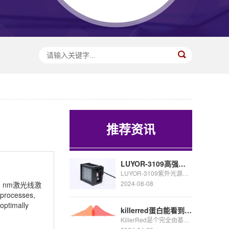
推荐资讯
LUYOR-3109高强度紫外催化光源促销
LUYOR-3109紫外光源采用了9颗365nm大功率led，安装有二次光学透镜，输出紫外线强度高，...
2024-08-08
 nm激光线激
processes,
 optimally
killerred蛋白能看到荧光吗
KillerRed是个完全由基因编码的光毒性红色荧光蛋白,可接受绿色光照(540~580nm)生成活...