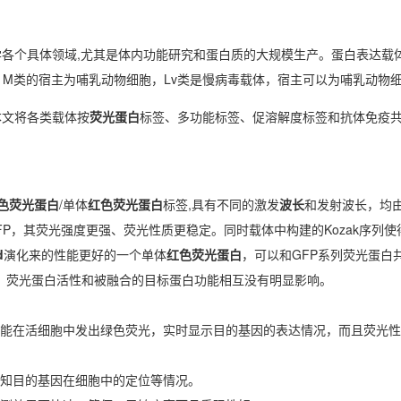
各个具体领域,尤其是体内功能研究和蛋白质的大规模生产。蛋白表达载
菌，M类的宿主为哺乳动物细胞，Lv类是慢病毒载体，宿主可以为哺乳动物
本文将各类载体按
荧光蛋白
标签、多功能标签、促溶解度标签和抗体免疫
色荧光蛋白
/单体
红色荧光蛋白
标签,具有不同的激发
波长
和发射波长，均
P，其荧光强度更强、荧光性质更稳定。同时载体中构建的Kozak序列使得
d
演化来的性能更好的一个单体
红色荧光蛋白
，可以和GFP系列荧光蛋白
白时，荧光蛋白活性和被融合的目标蛋白功能相互没有明显影响。
能在活细胞中发出绿色荧光，实时显示目的基因的表达情况，而且荧光性
推知目的基因在细胞中的定位等情况。