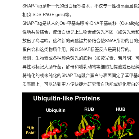
SNAP-Tag是新一代的蛋白标签技术，不仅专一性极高而
相(如SDS-PAGE gels)等。
SNAP-Tag是从人的O6-甲基鸟嘌呤-DNA甲基转移（O6-alkylg
性地共价结合，使蛋白标记上生物素或荧光基团（如荧光素和
放出了鸟嘌呤。这种新的硫醚键共价结合使SNAP所带的目
蛋白会和这类物质作用，所以SNAP标签反应是高特异的。
检测：生物素或各种颜色荧光的底物（如荧光素、若丹明）可渗
异性地标记大肠杆菌，酵母和哺乳动物等细胞抽提液或已经纯化的
将纯化的或未纯化的SNAP-Tag融合蛋白与表面固定了苯
质表面上，可以达到更方便快捷地研究蛋白功能或纯化蛋白