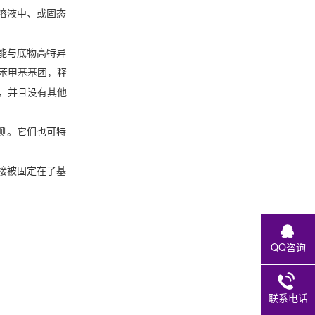
、溶液中、或固态
ag都能与底物高特异
苯甲基基团，释
，并且没有其他
检测。它们也可特
间接被固定在了基
QQ咨询
联系电话