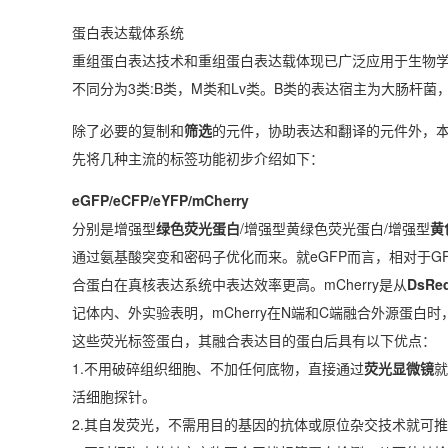
蛋白表达载体系统
重组蛋白表达技术和重组蛋白表达载体现已广泛应用于生物学
不同分为3类:B类，M类和Lv类。B类的表达宿主为大肠杆
除了必要的复制和
筛选
的元件，协助表达和翻译的元件外，
先将几种主流的标签功能初步介绍如下：
e
GFP
/e
CFP
/e
YFP
/
mCherry
分别是增强型
绿色荧光蛋白
/增强型黄绿色荧光蛋白/增强型
黄
通过氨基酸突变和密码子优化而来。就eGFP而言，相对于GF
合蛋白在真核表达系统中表达效率更高。mCherry是从
DsRe
记体内、外实验表明，mCherry在N端和C端融合外源蛋
这些荧光标签蛋白，其融合表达目的蛋白后具有以下优点：
1.不用破碎组织细胞、不加任何底物，直接通过
荧光显微镜
就
活细胞探针。
2.其自发荧光，不需用目的基因的抗体或原位杂交技术就可