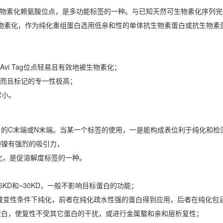
一个单生物素化赖氨酸位点，是多功能标签的一种。与已知天然可生物素化序列
物素化，作为纯化重组蛋白选用低亲和性的单体抗生物素蛋白或抗生物素
vi Tag位点轻易且有效地被生物素化；
和而且标记的专一性极高；
常小。
蛋白的C末端或N末端。当某一个标签的使用，一是能构成表位利于纯化和检
的镍有强烈的吸引力，
纯化，是促溶解度标签的一种。
26KD和~30KD，一般不影响目标蛋白的功能；
件下或变性条件下纯化，前者在纯化疏水性强的蛋白得到应用，后者在纯化包
蛋白，使复性不受其它蛋白的干扰，或进行金属螯和亲和层析复性；