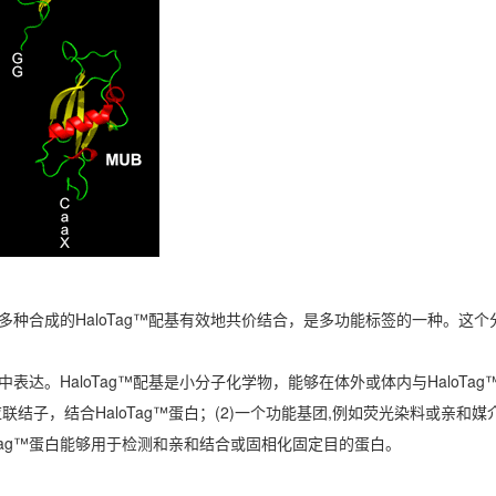
多种合成的HaloTag™配基有效地共价结合，是多功能标签的一种。这个分
达。HaloTag™配基是小分子化学物，能够在体外或体内与HaloTa
应联结子，结合HaloTag™蛋白；(2)一个功能基团,例如荧光染料或亲和
Tag™蛋白能够用于检测和亲和结合或固相化固定目的蛋白。