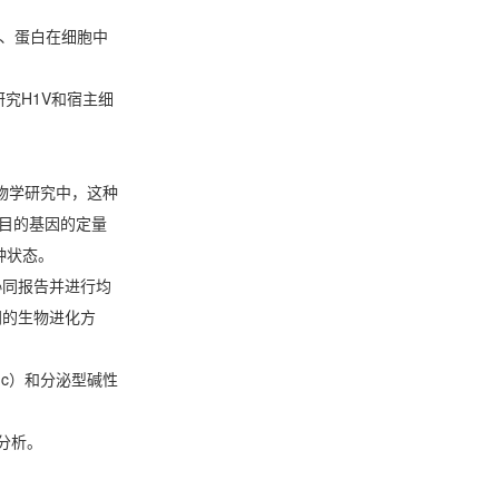
、蛋白在细胞中
研究H1V和宿主细
生物学研究中，这种
作目的基因的定量
种状态。
协同报告并进行均
同的生物进化方
GLuc）和分泌型碱性
分析。