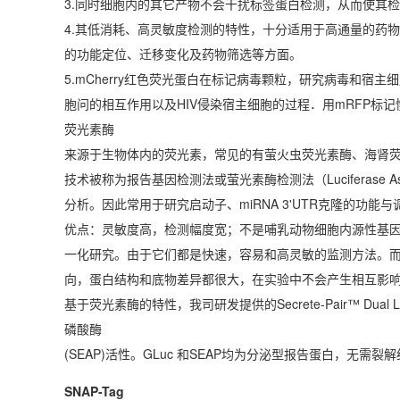
3.同时细胞内的其它产物不会干扰标签蛋白检测，从而使其
4.其低消耗、高灵敏度检测的特性，十分适用于高通量的药物
的功能定位、迁移变化及药物筛选等方面。
5.mCherry红色荧光蛋白在标记病毒颗粒，研究病毒和宿主细
胞问的相互作用以及HIV侵染宿主细胞的过程．用mRFP标
荧光素酶
来源于生物体内的荧光素，常见的有萤火虫荧光素酶、海肾荧光
技术被称为报告基因检测法或萤光素酶检测法（Luciferas
分析。因此常用于研究启动子、miRNA 3'UTR克隆的
优点：灵敏度高，检测幅度宽；不是哺乳动物细胞内源性基因
一化研究。由于它们都是快速，容易和高灵敏的监测方法。
向，蛋白结构和底物差异都很大，在实验中不会产生相互影
基于荧光素酶的特性，我司研发提供的Secrete-Pair™ Dual L
磷酸酶
(SEAP)活性。GLuc 和SEAP均为分泌型报告蛋白，
SNAP-Tag