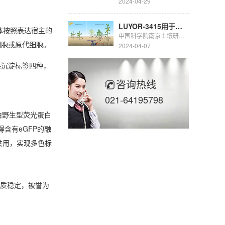
2024-04-29
LUYOR-3415用于豆科生物固氮的研究
体按照表达宿主的
中国科学院南京土壤研究所彭新华研究员团队陈晏副研究员在农田长期多样化种植下，种间植物根际对话调控土壤...
细胞或原代细胞。
2024-04-07
共沉淀标签四种，
咨询热线
021-64195798
由野生型荧光蛋白
含有eGFP的融
共用，实现多色标
质稳定，被誉为