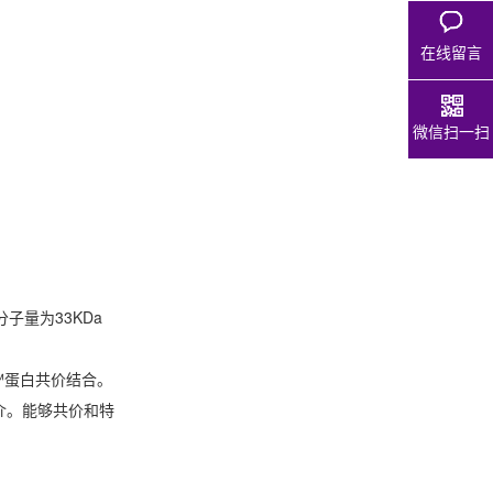
在线留言
微信扫一扫
子量为33KDa
g™蛋白共价结合。
媒介。能够共价和特