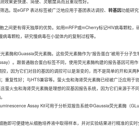
检测效果更快速、简便、灵敏度高而且重现性好。
筛选。现eGFP 表达标签被广泛地应用于基团表达调控、
转基因
功能研究
胞之间更有得天独厚的优势。如用mRFP或mCherry标记HIV病毒颗粒，
记慢病毒颗粒，研究慢病毒在小鼠体内的复制过程等。
素酶和Guassia荧光素酶。这些荧光素酶作为“报告蛋白”被用于分子
e Assay）。跟普通融合蛋白标签不同，使用荧光素酶构建的报告基因可用
功能与调控，因为它们对目的基因的调控可以是渐变的，而不是简单的开和关两
；重复性好；与HTS兼容等。萤火虫和海肾荧光素酶已经被广泛应用于
而且萤火虫和海肾荧光素酶是理想的双基因报告系统，因为它们来源于不
响。
uminescence Assay Kit可用于分析双报告系统中Gaussia荧光素酶（
无需裂解细胞即可便捷地从细胞培养液中取得样本，并对实验结果进行精准的实时