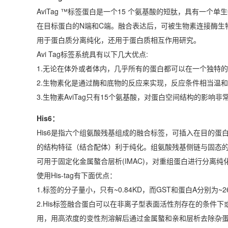
AviTag ™标签蛋白是一个15 个氨基酸的短肽，具有
在目标蛋白的N端和C端。融合表达后，可被生物素连接酶生
用于蛋白质分离纯化，还用于蛋白质相互作用研究。
Avi Tag标签系统具有以下几大优点:
1.无论在体外或者体内，几乎所有的蛋白都可以在一个独特的A
2.生物素化是通过酶和底物的反应来实现，反应条件相当温
3.生物素AviTag只有15个氨基酸，对蛋白空间结构的影响非
His6：
His6是指六个组氨酸残基组成的融合标签，可插入在目的
的结构特征（结合配体）利于纯化。组氨酸残基侧链与固态
可用于固定化金属螯合层析(IMAC)，对重组蛋白进行分离
使用His-tag有下面优点：
1.标签的分子量小，只有~0.84KD，而GST和蛋白A分别为~
2.His标签融合蛋白可以在非离子型表面活性剂存在的条
用，用高浓度的变性剂溶解后通过金属螯和亲和层析去除杂