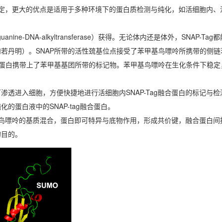
且稳定，更大的优点是适用于多种环境下的蛋白质检测与纯化，如活细胞内
uanine-DNA-alkyltransferase）获得。无论体内还是体外，SNAP-T
若丹明）。SNAP所带的活性巯基位点接受了苯甲基鸟嘌呤所携带的侧链
的蛋白携带上了苯甲基基团所带的标记物。苯甲基鸟嘌呤在生化条件下稳定
透进入细胞，方便快捷地进行活细胞内SNAP-Tag融合蛋白的标记与
蛋白液中的SNAP-tag融合蛋白。
甲基鸟嘌呤的基质混合，蛋白即可特异与底物作用，形成共价键，融合蛋白
的目的。