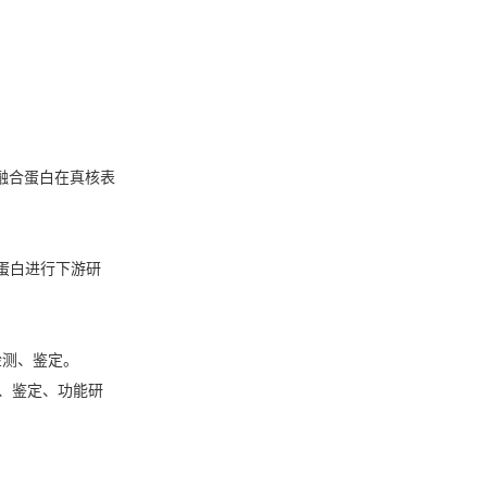
的融合蛋白在真核表
蛋白进行下游研
行检测、鉴定。
化、鉴定、功能研