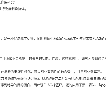
相互作用研究；
物进行免疫制备抗体；
K），是一种促溶解度标签，同时载体中构建的Kozak序列使得带有FLAG
作用并且通常不会影响目的蛋白的功能、性质，这样就有利用研究人员对融合
层析，此层析为非变性纯化，可以纯化有活性的融合蛋白，并且纯化效率高。
通过Western Blotting、ELISA等方法对含有FLAG的融合蛋白进
从而得到特异的目的蛋白。因此现FLAG标签已广泛的应用于蛋白表达、纯