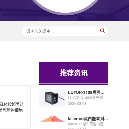
推荐资讯
LUYOR-3109高强度紫外催化光源促销
LUYOR-3109紫外光源采用了9颗365nm大功率led，安装有二次光学透镜，输出紫外线强度高，...
2024-08-08
载体按照表达
为哺乳动物细胞
killerred蛋白能看到荧光吗
KillerRed是个完全由基因编码的光毒性红色荧光蛋白,可接受绿色光照(540~580nm)生成活...