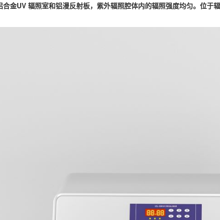
铝合金UV 辐照室和铝漫反射板，紫外辐照腔体内的辐照强度均匀。位于