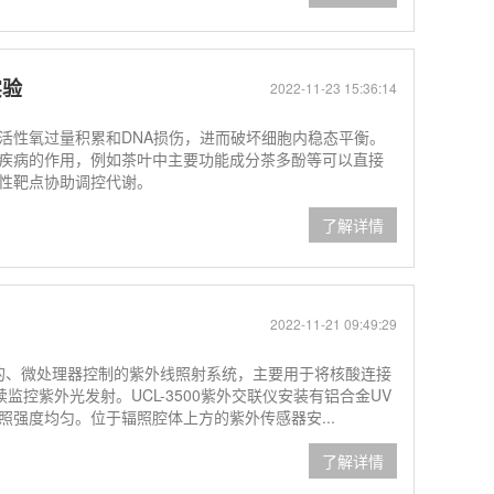
实验
2022-11-23 15:36:14
活性氧过量积累和DNA损伤，进而破坏细胞内稳态平衡。
疾病的作用，例如茶叶中主要功能成分茶多酚等可以直接
性靶点协助调控代谢。
了解详情
2022-11-21 09:49:29
完整的、微处理器控制的紫外线照射系统，主要用于将核酸连接
续监控紫外光发射。UCL-3500紫外交联仪安装有铝合金UV
强度均匀。位于辐照腔体上方的紫外传感器安...
了解详情