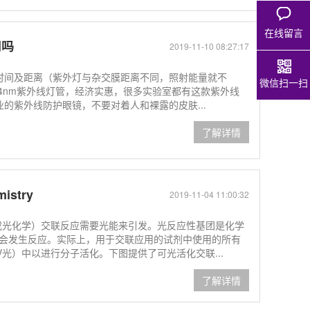
在线留言
用吗
2019-11-10 08:27:17
照射时间及距离（紫外灯与杂交膜距离不同，照射能量就不
微信扫一扫
 254nm紫外线灯管，经济实惠，很多实验室都有这款紫外线
专业的紫外线防护眼镜，不要对着人和裸露的皮肤...
了解详情
mistry
2019-11-04 11:00:32
（或光化学）交联反应需要光能来引发。光反应性基团是化学
会发生反应。实际上，用于交联应用的试剂中使用的所有
光）中以进行分子活化。下图提供了可光活化交联...
了解详情