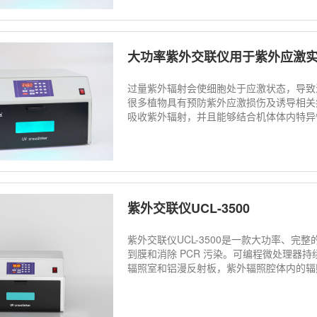
大功率紫外交联仪用于紫外应激
过量紫外辐射会使细胞处于应激状态，导致
很多植物具有预防紫外应激损伤及诱导相关
吸收紫外辐射，并且能够结合机体体内特异
紫外交联仪UCL-3500
紫外交联仪UCL-3500是一款大功率、
到膜和消除 PCR 污染。可编程微处理器持
辐照室和铝漫反射板，紫外辐照腔体内的辐照