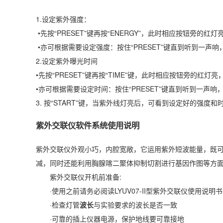
1.设定紫外强度：
•先按“PRESET”键再按“ENERGY”，此时相应按钮旁的红灯亮，
•亦可根据需要设定强度：按住“PRESET”键直到听到一声响，然
2.设定紫外曝光时间
•先按“PRESET”键再按“TIME”键，此时相应按钮旁的红
•亦可根据需要设定时间：按住“PRESET”键直到听到一声响，然
3. 按“START”键，当紫外线灯亮后，可看到设定好的强
紫外交联仪软件系统使用说明
紫外交联仪外观小巧，内腔宽敞，它运用紫外短波能量，既可用
减，同时还能利用胸腺喀二聚体抑制切割进行基因作图等方
紫外交联仪开机前准备:
·使用之前请务必阅读LYUV07-II型紫外交联仪使用说明书
·检查灯管
波长
与实验要求的波长是否一致
·可靠的插上仪器电源，保护地线要可靠接地