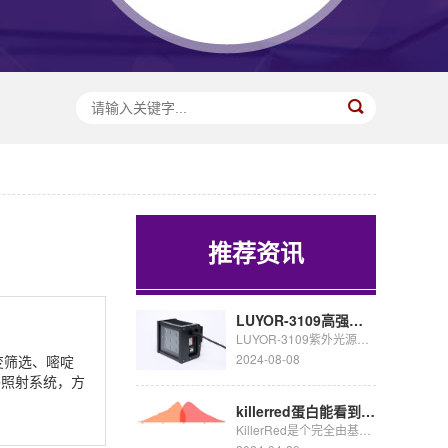
推荐资讯
LUYOR-3109高强度紫外催化光源促销
LUYOR-3109紫外光源采用了9颗365nm大功率led，安装有二次光学透镜，输出紫外线强度高，...
2024-08-08
变筛选、嘧啶
外照射系统，方
killerred蛋白能看到荧光吗
KillerRed是个完全由基因编码的光毒性红色荧光蛋白,可接受绿色光照(540~580nm)生成活...