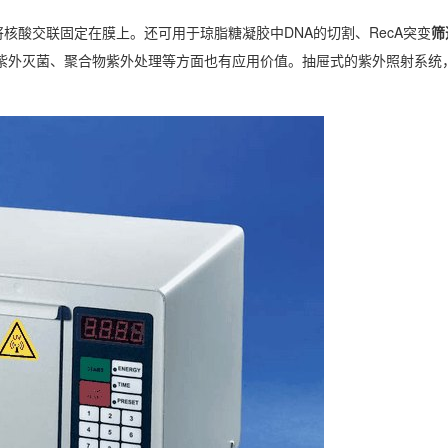
将核酸交联固定在膜上。还可用于琼脂糖凝胶中DNA的切割、RecA突变
筛
在紫外灭菌、聚合物紫外处理等方面也有应用价值。抽屉式的紫外照射系统