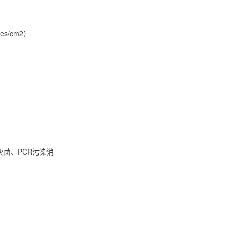
s/cm2）
灭菌、PCR污染消