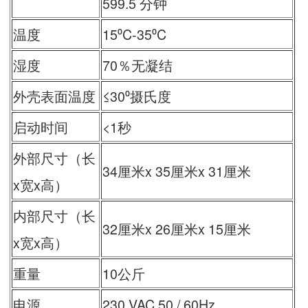
599.5 分钟
温度
15⁰C-35⁰C
湿度
70％无凝结
外壳表面温度
≤30⁰摄氏度
启动时间
<1秒
外部尺寸（长
34厘米x 35厘米x 31厘米
x宽x高）
内部尺寸（长
32厘米x 26厘米x 15厘米
x宽x高）
重量
10公斤
电源
230 VAC 50 / 60Hz