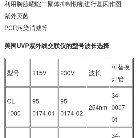
利用胸腺嘧啶二聚体抑制切割进行基因作图
紫外灭菌
PCR污染消减等
美国UVP紫外线交联仪的型号波长选择
可替换
型号
115V
230V
波长
灯管
34-
CL-
95-
95-
254nm
0007-
1000
0174-01
0174-02
01
34-