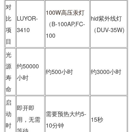
对
100W高压汞灯
比
LUYOR-
hid紫外线灯
（B-100AP,FC-
项
3410
（DUV-35W)
100
目
光
源
约50000
约500小时
约3000小时
寿
小时
命
启
即开即
动
需要预热大约5-
用，无需
15秒
时
10分钟
等待