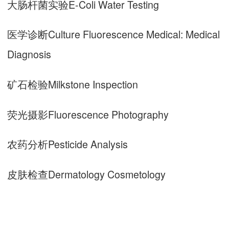
大肠杆菌实验E-Coli Water Testing
医学诊断Culture Fluorescence Medical: Medical
Diagnosis
矿石检验Milkstone Inspection
荧光摄影Fluorescence Photography
农药分析Pesticide Analysis
皮肤检查Dermatology Cosmetology