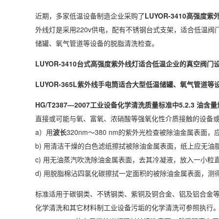
近期，多家低温设备制造企业采购了
LUYOR-3410
高强度紫
外线灯是采用220v供电，配有不锈钢台式支架，适合低温阀门
储罐、氧气管道等设备的脱脂清洗检查。
LUYOR-3410台式高强度紫外线灯适合低温企业的真空阀
LUYOR-365L紫外线手电筒适合大型低温储罐、氧气管道
HG/T2387—2007工业设备化学清洗质量标准中5.2.3 油含
直接或可能与氧、富氧、浓硝酸等强氧化性介质接触的设备或
a）用
波长
320nm～380 nm的紫外光检查被除油金属表面
b) 用清洁干燥的白色滤纸擦拭被除油金属表面，纸上应无油
c) 用无油蒸汽吹洗除油金属表面，去其冷凝液，放入一小粒
d) 用脱脂棉沾四氯化碳擦拭一定面积的被除油金属表面，测得被
标准适用于碳钢类、不锈钢类、紫铜及铜合金、铝及铝合金
化学清洗和其它材料制工业设备污垢的化学清洗可参照执行。