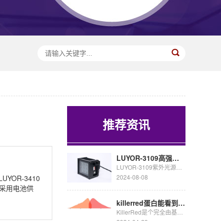
推荐资讯
LUYOR-3109高强度紫外催化光源促销
LUYOR-3109紫外光源采用了9颗365nm大功率led，安装有二次光学透镜，输出紫外线强度高，...
2024-08-08
OR-3410
筒采用电池供
killerred蛋白能看到荧光吗
KillerRed是个完全由基因编码的光毒性红色荧光蛋白,可接受绿色光照(540~580nm)生成活...