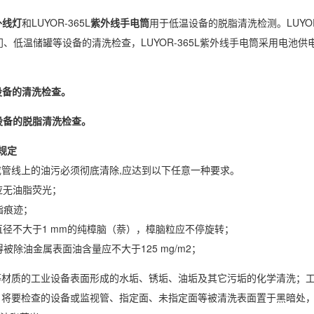
外线灯
和LUYOR-365L
紫外线手电筒
用于低温设备的脱脂清洗检测。LUYOR
、低温储罐等设备的清洗检查，LUYOR-365L紫外线手电筒采用电池供
门设备的清洗检查。
等设备的脱脂清洗检查。
量规定
管线上的油污必须彻底清除,应达到以下任意一种要求。
，应无油脂荧光；
脂痕迹；
直径不大于1 mm的纯樟脑（萘），樟脑粒应不停旋转；
除油金属表面油含量应不大于125 mg/m2；
等材质的工业设备表面形成的水垢、锈垢、油垢及其它污垢的化学清洗；
将要检查的设备或监视管、指定面、未指定面等被清洗表面置于黑暗处，用