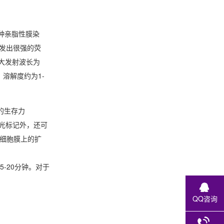
O是一种亲脂性膜染
发出很强的荧
更大发射波长为
F，溶解度约为1-
胞的生存力
荧光标记外，还可
测脂在细胞膜上的扩
-20分钟。对于
QQ咨询