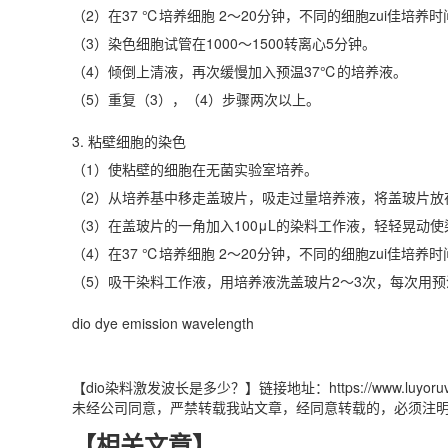
（2）在37 ℃培养细胞 2～20分钟，不同的细胞zui佳培养
（3）染色细胞试管在1000～1500转离心5分钟。
（4）倾倒上清液，再次缓慢加入预温37℃的培养液。
（5）重复（3），（4）步骤两次以上。
3. 粘壁细胞的染色
（1）使粘壁的细胞在无菌实验室培养。
（2）从培养基中移走盖玻片，吸走过量培养液，将盖玻片放
（3）在盖玻片的一角加入100μL的染料工作液，轻轻晃动
（4）在37 ℃培养细胞 2～20分钟，不同的细胞zui佳培养
（5）吸干染料工作液，用培养液洗盖玻片2～3次，每次用预
dio dye emission wavelength
【dio染料激发波长是多少？】链接地址：https://www.luyoruv.com/n
未经公司同意，严禁转载我站文章，经同意转载的，必须注
【相关文章】