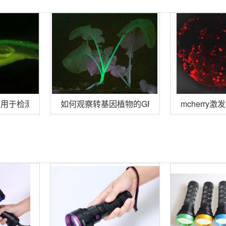
0RB用于检测钙黄绿素在鱼的表达
如何观察转基因植物的GFP发光？
mcherry