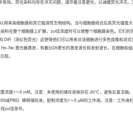
半年有效。荧光染料均存在淬灭问题，请尽量注意避光，以减缓荧光淬灭。
光染料，可以用来染细胞膜和其它脂溶性生物结构。当与细胞膜结合后其荧光强度
染料在整个细胞膜上扩散，zui佳浓度时可以使整个细胞膜染色。它们的
）和 DiR（深红色荧光）这使得他们可以用来对活细胞进行多色成像和流式分析
 nm He–Ne 激光器激发，有着比DiI更长的激发波长和发射波长，在细胞
来示踪。
OH配置浓度1～5 mM。注意：未使用的储存液保存在-20℃，避免反复冻融。
SS或PBS）稀释储存液，配制浓度为1～5 µM的工作液。注意：工作液
zui佳条件。