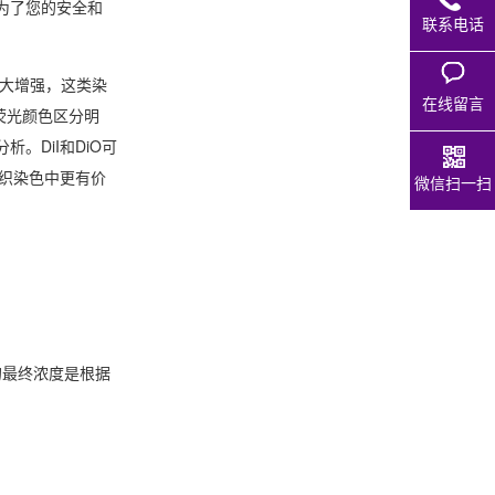
为了您的安全和
联系电话
大大增强，这类染
在线留言
荧光颜色区分明
。DiI和DiO可
和组织染色中更有价
微信扫一扫
的最终浓度是根据