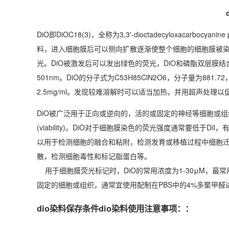
DiO即DiOC18(3)，全称为3,3′-dioctadecyloxacar
料，进入细胞膜后可以侧向扩散逐渐使整个细胞的细胞膜被染
光。DiO被激发后可以发出绿色的荧光，DiO和磷酯双层膜
501nm。DiO的分子式为C53H85ClN2O6，分子量为881.7
2.5mg/ml。发现较难溶解时可以适当加热，并用超声处理以
DiO被广泛用于正向或逆向的，活的或固定的神经等细胞或组织的示踪
(viability)。DiO对于细胞膜染色的荧光强度通常要低
以用于检测细胞的融合和粘附，检测发育或移植过程中细胞迁移，通过FRAP(
散，检测细胞毒性和标记脂蛋白等。
用于细胞膜荧光标记时，DiO的常用浓度为1-30μM，最常用
固定的细胞或组织，通常宜使用配制在PBS中的4%多聚甲
dio染料保存条件dio染料使用注意事项：：