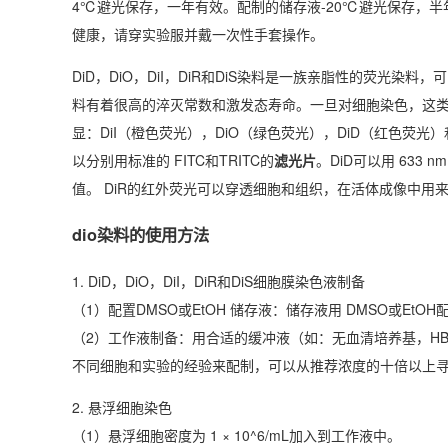
4℃避光保存，一年有效。配制的储存液-20℃避光保存，
健康，请穿实验服并戴一次性手套操作。
DiD，DiO，DiI，DiR和DiS染料是一族亲脂性的荧
料有着很高的淬灭常数和激发态寿命。一旦对细胞染色，这类
显：DiI（橙色荧光），DiO（绿色荧光），DiD（红色荧光
以分别用标准的 FITC和TRITC的
滤光片
。DiD可以用 633
值。 DiR的红外荧光可以穿透细胞和组织，在活体成像中用
dio染料的使用方法
1. DiD，DiO，DiI，DiR和DiS细胞膜染色液制备
（1）配置DMSO或EtOH 储存液：储存液用 DMSO或Et
（2）工作液制备：用合适的缓冲液（如：无血清培养基，HB
不同细胞和实验的经验来配制，可以从推荐浓度的十倍以上寻找
2. 悬浮细胞染色
（1）悬浮细胞密度为 1 × 10^6/mL加入到工作液中。