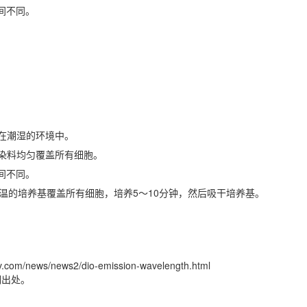
时间不同。
在潮湿的环境中。
使染料均匀覆盖所有细胞。
时间不同。
温的培养基覆盖所有细胞，培养5～10分钟，然后吸干培养基。
ews/news2/dio-emission-wavelength.html
明出处。