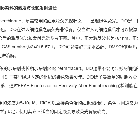
dio染料的激发波长和发射波长
bocyanine perchlorate，是最常用的细胞膜荧光探针之一，呈现绿色荧光。Di
色。DiO在进入细胞膜之前荧光非常弱，仅当进入到细胞膜后才可以被激
结合后的激发光谱和发射光谱参考下图。其中，更大激发波长为484nm，
2，CAS number为34215-57-1。DiO可以溶解于无水乙醇、DMSO和DM
促进溶解。
剂或长期示踪剂(long-term tracer)。DiO通常不会明显影响细
于DiI，有时对于某些经过固定的组织的染色效果欠佳。DiO除了最简单的细胞膜
Fluorescence Recovery After Photobleaching)检
的浓度为5-10μM。DiO可以直接染色活的细胞或组织，染色时间通常为5
醛进行固定，使用其它不适当的固定液会导致荧光背景较高。