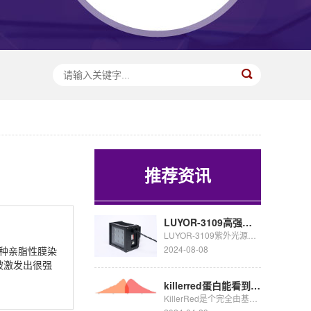
推荐资讯
LUYOR-3109高强度紫外催化光源促销
LUYOR-3109紫外光源采用了9颗365nm大功率led，安装有二次光学透镜，输出紫外线强度高，...
2024-08-08
O是一种亲脂性膜染
被激发出很强
killerred蛋白能看到荧光吗
KillerRed是个完全由基因编码的光毒性红色荧光蛋白,可接受绿色光照(540~580nm)生成活...