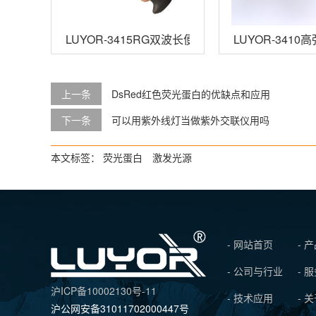
LUYOR-3415RG双波长便携式荧光蛋白激发光源
LUYOR-341
上一条
DsRed红色荧光蛋白的优缺点和应用
下一条
可以用紫外线灯当做紫外交联仪用吗
本文标签：
荧光蛋白
激发光源
- 网站首页
- 
- 公司与行业
- 
沪ICP备10002130号-11
- 技术应用
- 
沪公网安备31011702000447号