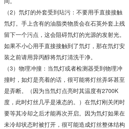
间。
（2）氘灯的外套受到玷污：不要用手直接接触
氘灯。手上含有的油脂类物质会在石英外套上残
留下一个污点，这会阻碍氘灯的光源的发射光。
如果不小心用手直接接触到了氘灯，那在氘灯安
装之前请用异丙醇将氘灯清洗干净。
（3）物理冲撞：当氘灯或者检测器受到物理冲
撞时，如灯是亮着的话，很可能将灯丝弄坏甚至
是弄断。（因为当氘灯点亮时其温度有2700K
度，此时灯丝几乎是液态的。）在氘灯刚关闭时
要等其冷却之后才能再次开启。因为氘灯如果在
未冷却状态时被打开，很可能造成灯丝整体结构