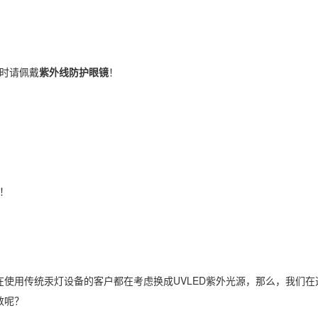
用时请佩戴
紫外线防护眼镜
！
！
在使用传统汞灯设备的客户都在考虑换成UVLED紫外光源，那么，我们在选
数呢？