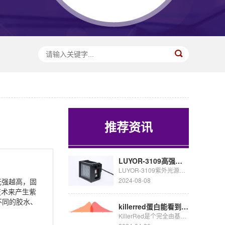
推荐资讯
LUYOR-3109高强度紫外催化光源促销
LUYOR-3109紫外光源采用了9颗365nm大功率led，安装有二次光学透镜，输出紫外线强度高，...
2024-08-08
光强越高，固
技术来产生紫
据不同的胶水、
killerred蛋白能看到荧光吗
KillerRed是个完全由基因编码的光毒性红色荧光蛋白,可接受绿色光照(540~580nm)生成活...