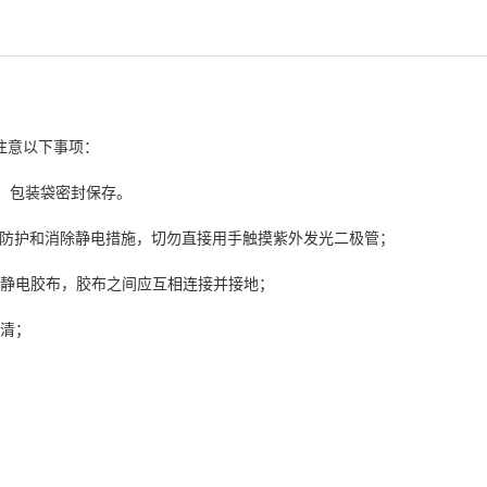
注意以下事项：
%，包装袋密封保存。
好防护和消除静电措施，切勿直接用手触摸紫外发光二极管；
好静电胶布，胶布之间应互相连接并接地；
分清；