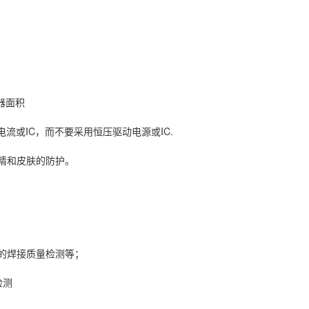
器面积
流或IC，而不要采用恒压驱动电源或IC.
睛和皮肤的防护。
元件的焊接质量检测等；
检测