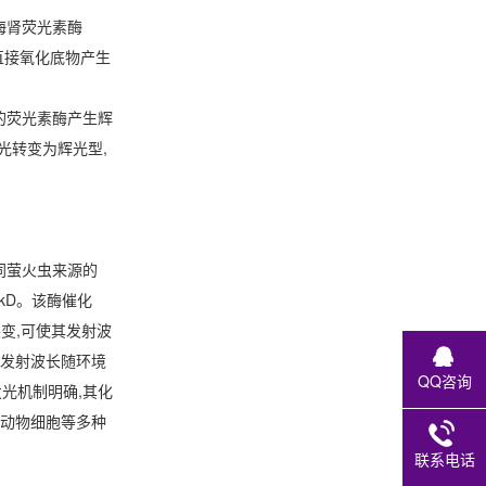
以海肾荧光素酶
参与,直接氧化底物产生
别的荧光素酶产生辉
光转变为辉光型,
。不同萤火虫来源的
 kD。该酶催化
行突变,可使其发射波
其发射波长随环境
QQ咨询
发光机制明确,其化
乳动物细胞等多种
联系电话