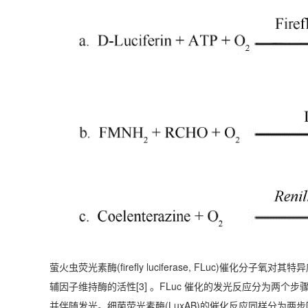
萤火虫荧光素酶(firefly luciferase, FLuc)催化分子氧对
辅因子维持酶的活性[3] 。FLuc 催化的发光反应分为两个步
并伴随发光。细菌荧光素酶(LuxAB)的催化反应同样分为两步[4] :第