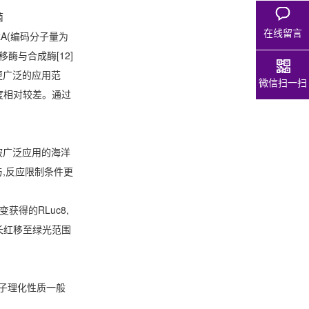
菌
在线留言
含LuxA(编码分子量为
移酶与合成酶[12]
有更广泛的应用范
微信扫一扫
敏度相对较差。通过
是个被广泛应用的海洋
与,反应限制条件更
变获得的RLuc8,
波长红移至绿光范围
分子理化性质一般