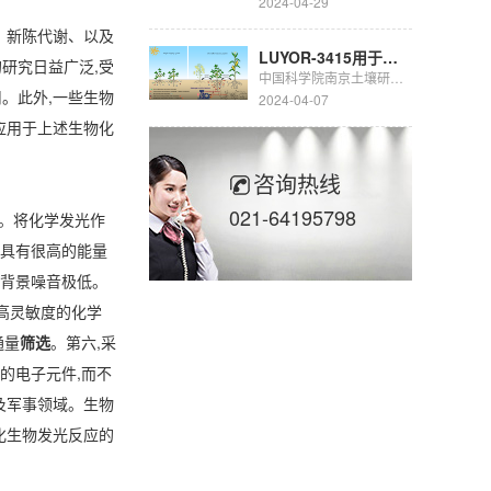
2024-04-29
、新陈代谢、以及
LUYOR-3415用于豆科生物固氮的研究
研究日益广泛,受
中国科学院南京土壤研究所彭新华研究员团队陈晏副研究员在农田长期多样化种植下，种间植物根际对话调控土壤...
。此外,一些生物
2024-04-07
应用于上述生物化
咨询热线
021-64195798
 。将化学发光作
,具有很高的能量
此背景噪音极低。
高灵敏度的化学
通量
筛选
。第六,采
的电子元件,而不
及军事领域。生物
化生物发光反应的