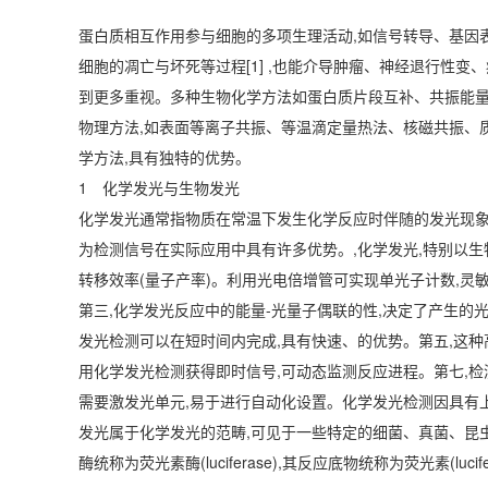
蛋白质相互作用参与细胞的多项生理活动,如信号转导、基因
细胞的凋亡与坏死等过程[1] ,也能介导肿瘤、神经退行性
到更多重视。多种生物化学方法如蛋白质片段互补、共振能量
物理方法,如表面等离子共振、等温滴定量热法、核磁共振、
学方法,具有独特的优势。
1 化学发光与生物发光
化学发光通常指物质在常温下发生化学反应时伴随的发光现象,
为检测信号在实际应用中具有许多优势。,化学发光,特别以生
转移效率(量子产率)。利用光电倍增管可实现单光子计数,灵
第三,化学发光反应中的能量-光量子偶联的性,决定了产生的
发光检测可以在短时间内完成,具有快速、的优势。第五,这种
用化学发光检测获得即时信号,可动态监测反应进程。第七,检
需要激发光单元,易于进行自动化设置。化学发光检测因具有
发光属于化学发光的范畴,可见于一些特定的细菌、真菌、昆
酶统称为荧光素酶(luciferase),其反应底物统称为荧光素(luci