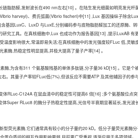
链脂肪醛,发射波长在490 nm左右[10] 。在陆生发光细菌如明亮发光杆
brio harveyi)、费氏弧菌(Vibrio fischeri)中[11] ,Lux 基因操纵子除
外,还包含基因LuxC、LuxD 与LuxE,分别编码参与底物脂肪醛加工的还原酶、转
的研究工具。在真核细胞中,Lux 也成功作为报告基因[13] ,提示LuxAB 
性受温度影响很大,常温即易失活;在真核细胞中的发光强度较FLuc 低,灵
荧光素酶,热稳定性明显提高,并极大提高了量子产率[14] 。
s)的荧光素酶,为含有311 个氨基酸残基的单体多肽链,分子量36 kD[15] 。它
左右。其量子产率较FLuc低(7%),但该反应不需要ATP 及其他辅因子的参
RLuc-C124A 在鼠血清中的稳定性可提高6 倍[16] ;多个氨基酸位点突
型突变体Super RLuc8 的酶分子热稳定性提高,光信号半衰期显著延长,发光
新型荧光素酶,它们通常具有较小的分子量约20 kD。低分子量荧光素酶
融合蛋白质间的相互作用影响更弱,目前更广受重视,逐渐应用于多项领域。