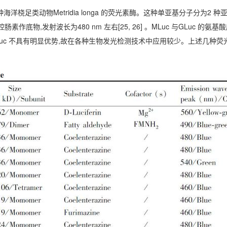
 是来源于另一种海洋桡足类动物Metridia longa 的荧光素酶。这种单亚基分子分为2 种
肠素作底物,发射波长为480 nm 左右[25, 26] 。MLuc 与GLuc 的氨
uc 不具有明显优势,故在各种生物发光检测技术中应用较少。上述几种荧