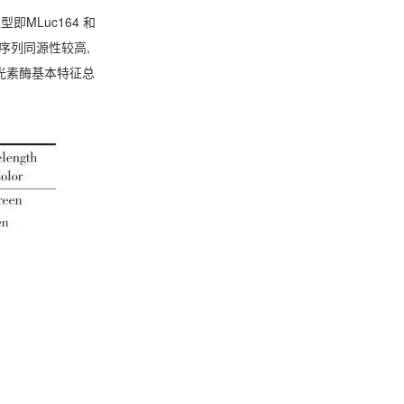
亚型即MLuc164 和
基酸序列同源性较高,
光素酶基本特征总