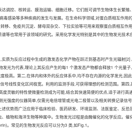
表达调控、核转运、膜泡运输、细胞迁移。它们既可调节生物体生长繁殖
变、病毒感染等多种疾病的发生与发展。在生命科学领域,对蛋白质相互作用的
转移、免疫共沉淀、酵母双杂交、下拉实验等可用来观察蛋白质相互作用
质谱等也常用于该领域的研究。采用化学发光特别是其中的生物发光技术
实质为反应过程中生成的激发态化学产物在跃迁到基态时产生光辐射[2]
物发光为代表,理论上其反应产生的每1 个激发态产物都会释放1 个光量子
敏度极高。第二,在体内和体外的反应体系中,均不存在内源的化学发光,因
光信号线性变化区间极宽。利用的监测手段,可获得理想的检测范围。第四,
高度灵敏的特性使微量检测成为可能,结合其快速简便的优点,适于进行高
测光强度的仪器简单,仅需光电倍增管或光电二极管以及相关转换记录信号
上述优势而广泛应用于临床检验、医药研发、环境监测、法医鉴定、反恐
虫、植物和海洋生物等种属中。生物发光过程是由酶催化的化学反应。催
ferin)。常见的生物发光反应可以分为3 类,如Fig.1。