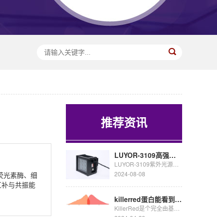
推荐资讯
LUYOR-3109高强度紫外催化光源促销
LUYOR-3109紫外光源采用了9颗365nm大功率led，安装有二次光学透镜，输出紫外线强度高，...
2024-08-08
荧光素酶、细
互补与共振能
killerred蛋白能看到荧光吗
KillerRed是个完全由基因编码的光毒性红色荧光蛋白,可接受绿色光照(540~580nm)生成活...