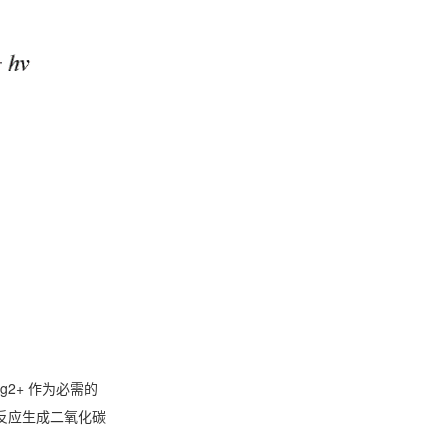
;Mg2+ 作为必需的
气反应生成二氧化碳