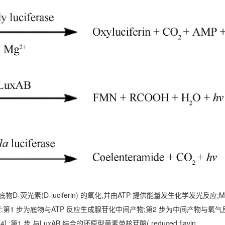
其特异底物D-荧光素(D-luciferin) 的氧化,并由ATP 提供能量发生化学发光反应
骤:第1 步为底物与ATP 反应生成腺苷化中间产物;第2 步为中间产物与氧
1 步,与LuxAB 结合的还原型黄素单核苷酸( reduced flavin