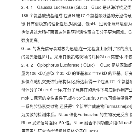
2. 4. 1 Gaussia Luciferase (GLuc) GLuc 是从
185 个氨基酸残基组成,包含N 端17 个氨基酸残基的分泌信
键,具有更稳定的理化性质,对高温、低pH、过氧化氢环境更为耐
也使通过大肠杆菌表达体系获得活性蛋白质分子更为困难。GLuc 
强度更高。
GLuc 的发光信号衰减极为迅速,在一定程度上限制了它的应用
的发光活性[21] 。采用其他策略获得的几种GLuc 突变体,
2. 4. 2 Oplophorus Luciferase ( OLuc) OLuc 
量为106 kD,包括2 个35 kD 的亚基和2 个19 kD 的
多位点随机突变进行结构优化,筛选获得一个包含171 个氨基酸残基的
母体分子OLuc19 一样,在分子氧存在的条件下与底物作用产生生物
mol/ L 尿素的变性条件下,或在55℃加热30 min,可
一系列腔肠素类似物,还获得1 个新型合成底物Furimazine
为灵敏的检测体系。NLuc 催化Furimazine 的生物发光反应
RLuc 发光信号强约150 倍。NLuc 融合不同功能片段(NLu
用范围与研究热度远超其母体分子OLuc19。