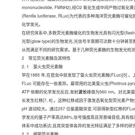
mononucleotide, FMNH2),经O2 氧化生成中间
(Renilla luciferase, RLuc)为代表的多种海洋荧光素
化学发光。
在研究体系中,多数荧光素酶催化的生物发光具有闪光型(flas
光型(glow-type)的生物发光,光信号半衰期可达数十分
从而满足不同的研究需求。基于几种荧光素酶的生物发光检测
2 常见荧光素酶及其特性
2. 1 萤火虫荧光素酶
早在1885 年,在昆虫中就发现了萤火虫荧光素酶(FLuc)[5]
FLuc 可能存在一些差异。最常用的北美萤火虫(Photinus p
ATP 依赖的化学发光反应,发射
波长
峰值为560 nm。对北美萤
长发生红移[7, 8] 。这种红移成因于激发态氧化型荧光
pH 波动较大。通过257 位氨基酸突变,可获得新型红移的FLu
学发光的量子产率高达88%,信号强度高且背景噪音低,具有
体系中成功表达;且其突变体各异的发光特征满足了多样的研
2. 2 细菌荧光素酶