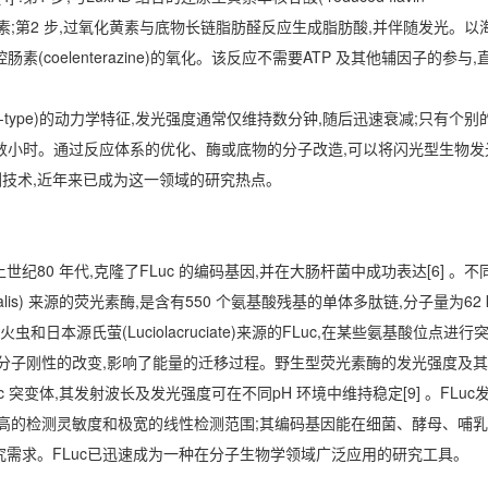
产物过氧化黄素;第2 步,过氧化黄素与底物长链脂肪醛反应生成脂肪酸,并伴随发光。
酶可催化腔肠素(coelenterazine)的氧化。该反应不需要ATP 及其他辅因子的
h-type)的动力学特征,发光强度通常仅维持数分钟,随后迅速衰减;只有个
钟甚至数小时。通过反应体系的优化、酶或底物的分子改造,可以将闪光型生物发
技术,近年来已成为这一领域的研究热点。
 。上世纪80 年代,克隆了FLuc 的编码基因,并在大肠杆菌中成功表达[6] 
yralis) 来源的荧光素酶,是含有550 个氨基酸残基的单体多肽链,分子量为62
火虫和日本源氏萤(Luciolacruciate)来源的FLuc,在某些氨基酸位点进
素产物分子刚性的改变,影响了能量的迁移过程。野生型荧光素酶的发光强度及
c 突变体,其发射波长及发光强度可在不同pH 环境中维持稳定[9] 。FLuc
极高的检测灵敏度和极宽的线性检测范围;其编码基因能在细菌、酵母、哺
究需求。FLuc已迅速成为一种在分子生物学领域广泛应用的研究工具。