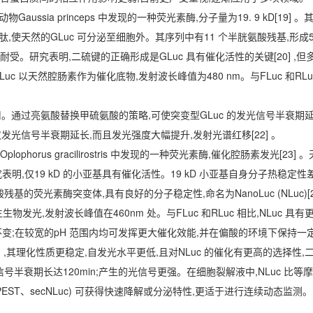
海洋桡足类动物Gaussia princeps 中发现的一种荧光素酶,分子量为19. 9 kD[19
号肽,使天然的GLuc 可分泌至细胞外。其序列中有11 个半胱氨酸残基,形成
受。研究表明,二硫键的正确形成是GLuc 具有催化活性的关键[20] ,
以天然腔肠素作为催化底物,发射波长峰值为480 nm。与FLuc 和RLuc 
。通过亮氨酸替换甲硫氨酸的策略,可使突变型GLuc 的发光信号半衰期延长
不仅发光信号半衰期延长,而且发光强度大幅提升,发射光谱红移[22] 。
是从深海虾Oplophorus gracilirostris 中发现的一种荧光素酶,催化腔肠素发光[23]
亚基。研究表明,仅19 kD 的小亚基具有催化活性。19 kD 小亚基自身分子热稳定
荧光素酶突变体,具有良好的分子稳定性,命名为NanoLuc (NLuc)[24
发光,发射波长峰值在460nm 处。与FLuc 和RLuc 相比,NLuc 具有
维持活性不变;在较宽的pH 范围内均可发挥更大催化效能,并在偏酸的环境下保持
[24] ,其理化性质更稳定,自发光水平更低,且对NLuc 的催化有更高的选择性
,信号半衰期长达120min;产生的光信号更强。在细胞裂解液中,NLuc 比等摩
c-PEST、secNLuc) 可获得快速降解或分泌特性,更适于进行连续动态监测。目