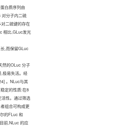
] 。其蛋白质序列由
5 对分子内二硫
但多对二硫键的存在
相比,GLuc发光
,而保留GLuc
 。天然的OLuc 分子
性差,极易失活。经
] 。NLuc与其
更稳定的性质:在8
一定活性。通过筛选
,二者组合可构成更
尔的FLuc 和
前,NLuc 的应