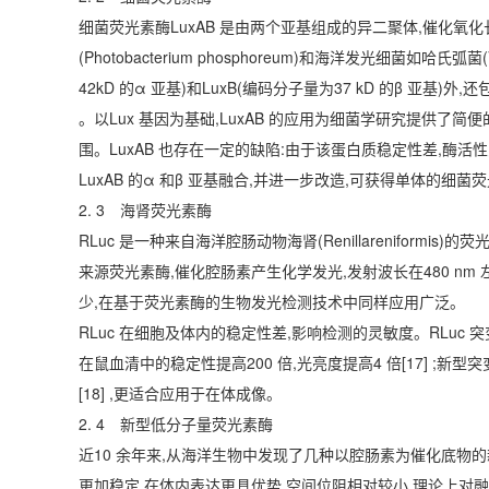
细菌荧光素酶LuxAB 是由两个亚基组成的异二聚体,催化氧化长
(Photobacterium phosphoreum)和海洋发光细菌如哈氏弧菌(Vi
42kD 的α 亚基)和LuxB(编码分子量为37 kD 的β 亚基)
。以Lux 基因为基础,LuxAB 的应用为细菌学研究提供了简便
围。LuxAB 也存在一定的缺陷:由于该蛋白质稳定性差,酶活
LuxAB 的α 和β 亚基融合,并进一步改造,可获得单体的细菌
2. 3 海肾荧光素酶
RLuc 是一种来自海洋腔肠动物海肾(Renillareniformi
来源荧光素酶,催化腔肠素产生化学发光,发射波长在480 nm 
少,在基于荧光素酶的生物发光检测技术中同样应用广泛。
RLuc 在细胞及体内的稳定性差,影响检测的灵敏度。RLuc 突变体
在鼠血清中的稳定性提高200 倍,光亮度提高4 倍[17] ;新
[18] ,更适合应用于在体成像。
2. 4 新型低分子量荧光素酶
近10 余年来,从海洋生物中发现了几种以腔肠素为催化底物的
更加稳定,在体内表达更具优势,空间位阻相对较小,理论上对