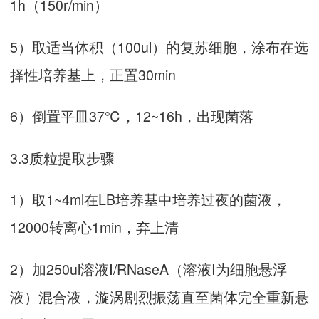
1h（150r/min）
5）取适当体积（100ul）的复苏细胞，涂布在选
择性培养基上，正置30min
6）倒置平皿37℃，12~16h，出现菌落
3.3质粒提取步骤
1）取1~4ml在LB培养基中培养过夜的菌液，
12000转离心1min，弃上清
2）加250ul溶液Ⅰ/RNaseA（溶液Ⅰ为细胞悬浮
液）混合液，漩涡剧烈振荡直至菌体完全重新悬