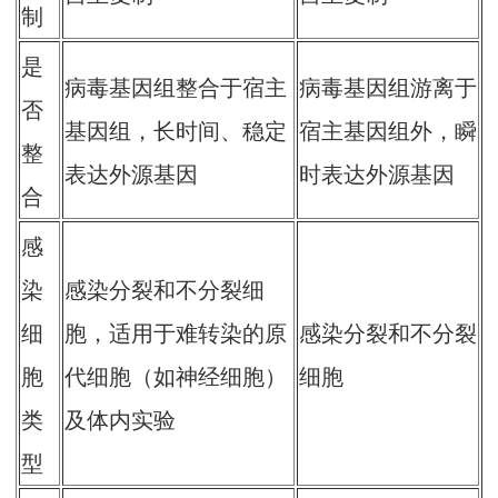
制
是
病毒基因组整合于宿主
病毒基因组游离于
否
基因组，长时间、稳定
宿主基因组外，瞬
整
表达外源基因
时表达外源基因
合
感
染
感染分裂和不分裂细
细
胞，适用于难转染的原
感染分裂和不分裂
胞
代细胞（如神经细胞）
细胞
类
及体内实验
型