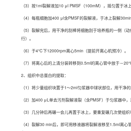
（3）按1ml裂解液加10 μl PMSF（100mM），摇匀
（4）每瓶细胞加400 μl含PMSF的裂解液，于冰上裂解3
（5）裂解完后，用干净的刮棒将细胞刮于培养瓶的一侧（动作
行）。
（6）于4℃下12000rpm离心5min（提前开离心机预冷）。
（7）将离心后的上清分装转移到0.5ml的离心管中放于－20
2、组织中总蛋白的提取：
（1）将少量组织块置于1～2ml匀浆器中球状部位，用干净
（2）加400 μL单去污剂裂解液裂（含PMSF）于匀浆器
（3）几分钟后再碾一会儿再置于冰上，要重复碾几次使组织
（4）裂解30 min后，即可用移液器将裂解液移至1.5ml离心