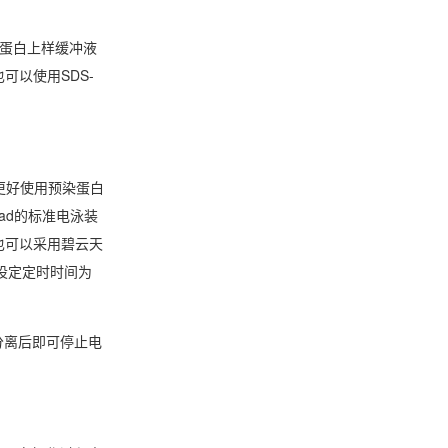
GE蛋白上样缓冲液
可以使用SDS-
更好使用预染蛋白
ad的标准电泳装
，也可以采用碧云天
后设定定时时间为
分离后即可停止电