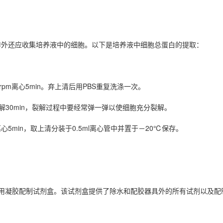
作外还应收集培养液中的细胞。以下是培养液中细胞总蛋白的提取：
rpm离心5min。弃上清后用PBS重复洗涤一次。
裂解30min，裂解过程中要经常弹一弹以使细胞充分裂解。
心5min，取上清分装于0.5ml离心管中并置于－20℃保存。
使用凝胶配制试剂盒。该试剂盒提供了除水和配胶器具外的所有试剂以及配制