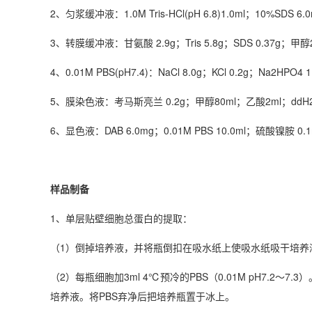
2、匀浆缓冲液：1.0M Tris-HCl(pH 6.8)1.0ml；10%SDS 6.
3、转膜缓冲液：甘氨酸 2.9g；Tris 5.8g；SDS 0.37g；甲醇
4、0.01M PBS(pH7.4)：NaCl 8.0g；KCl 0.2g；Na2HPO4
5、膜染色液：考马斯亮兰 0.2g；甲醇80ml；乙酸2ml；ddH2
6、显色液：DAB 6.0mg；0.01M PBS 10.0ml；硫酸镍胺 0.1m
样品制备
1、单层贴壁细胞总蛋白的提取：
（1）倒掉培养液，并将瓶倒扣在吸水纸上使吸水纸吸干培养
（2）每瓶细胞加3ml 4℃预冷的PBS（0.01M pH7.
培养液。将PBS弃净后把培养瓶置于冰上。