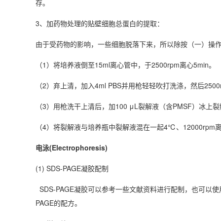
存。
3、加药物处理的贴壁细胞总蛋白的提取：
由于受药物的影响，一些细胞脱落下来，所以除按（一）操
（1）将培养液倒至15ml离心管中，于2500rpm离心5min。
（2）弃上清，加入4ml PBS并用枪轻轻吹打洗涤，然后2500
（3）用枪洗干上清后，加100 μL裂解液（含PMSF）冰上
（4）将裂解液与培养瓶中裂解液混在一起4℃、12000rpm离
电泳(Electrophoresis)
(1) SDS-PAGE凝胶配制
SDS-PAGE凝胶可以参考一些文献资料进行配制，也可以
PAGE的配方。