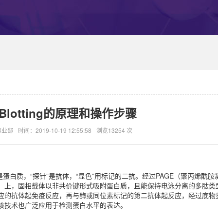
n Blotting的原理和操作步骤
事业部
时间：2019-10-19 12:55:58
浏览13254 次
测物是蛋白质，“探针”是抗体，“显色”用标记的二抗。经过PAGE（聚丙烯酰
）上，固相载体以非共价键形式吸附蛋白质，且能保持电泳分离的多肽类
应的抗体起免疫反应，再与酶或同位素标记的第二抗体起反应，经过底物
该技术也广泛应用于检测蛋白水平的表达。