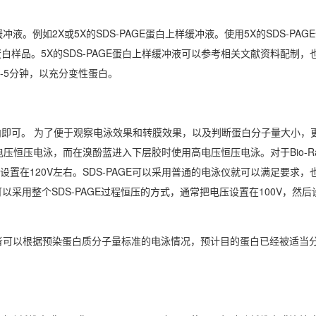
。例如2X或5X的SDS-PAGE蛋白上样缓冲液。使用5X的SDS-PA
品。5X的SDS-PAGE蛋白上样缓冲液可以参考相关文献资料配制，也
加热3-5分钟，以充分变性蛋白。
孔内即可。 为了便于观察电泳效果和转膜效果，以及判断蛋白分子量大小，
低电压恒压电泳，而在溴酚蓝进入下层胶时使用高电压恒压电泳。对于Bio-R
设置在120V左右。SDS-PAGE可以采用普通的电泳仪就可以满足要求
也可以采用整个SDS-PAGE过程恒压的方式，通常把电压设置在100V，然
可以根据预染蛋白质分子量标准的电泳情况，预计目的蛋白已经被适当