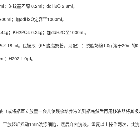
0ml；β-巯基乙醇 0.2ml；ddH2O 2.8ml。
200ml；加ddH2O定容至1000ml。
 1.44g；KH2PO4 0.24g；加ddH2O至1000ml。
O118 ml。包被液（5%脱脂奶粉，现配）：脱脂奶粉1.0g 溶于20ml的0.
l；H202 1.0μl。
液（或将瓶直立放置一会儿使残余培养液流到瓶底然后再用移液器将其吸
2～7.3）。平放轻轻摇动1min洗涤细胞，然后弃去洗液。重复以上操作两次，