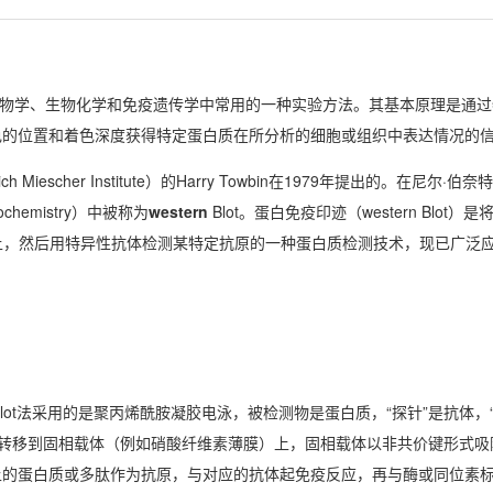
是分子生物学、生物化学和免疫遗传学中常用的一种实验方法。其基本原理是通
色的位置和着色深度获得特定蛋白质在所分析的细胞或组织中表达情况的
cher Institute）的Harry Towbin在1979年提出的。在尼尔·伯奈特
ochemistry）中被称为
western
Blot。蛋白免疫印迹（western Blot
膜上，然后用特异性抗体检测某特定抗原的一种蛋白质检测技术，现已广泛
。
Western Blot法采用的是聚丙烯酰胺凝胶电泳，被检测物是蛋白质，“探针”是抗
，转移到固相载体（例如硝酸纤维素薄膜）上，固相载体以非共价键形式吸
上的蛋白质或多肽作为抗原，与对应的抗体起免疫反应，再与酶或同位素