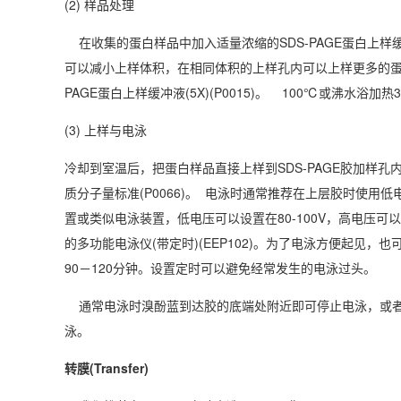
(2) 样品处理
在收集的蛋白样品中加入适量浓缩的SDS-PAGE蛋白上样缓冲液
可以减小上样体积，在相同体积的上样孔内可以上样更多的蛋白样
PAGE蛋白上样缓冲液(5X)(P0015)。 100℃或沸水浴
(3) 上样与电泳
冷却到室温后，把蛋白样品直接上样到SDS-PAGE胶加样
质分子量标准(P0066)。 电泳时通常推荐在上层胶时使用
置或类似电泳装置，低电压可以设置在80-100V，高电压可以
的多功能电泳仪(带定时)(EEP102)。为了电泳方便起见，
90－120分钟。设置定时可以避免经常发生的电泳过头。
通常电泳时溴酚蓝到达胶的底端处附近即可停止电泳，或者
泳。
转膜(Transfer)