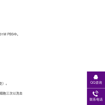
01M PBS中。
QQ咨询
走）。
共洗细胞三次以洗去
联系电话