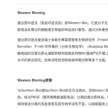
Western Blotting
蛋白质印迹法（免疫印迹试验）即Western Blot。它
胶电泳处理过的细胞或生物组织样品进行着色。通过分析着
蛋白质印迹法是由瑞士米歇尔弗雷德里希生物研究所（Friedrich Mies
Burnette）于1981年所著的《分析生物化学》（Analytical Bi
胞或组织总蛋白质从凝胶转移到固相支持物NC膜或PVDF
水平的表达研究、抗体活性检测和疾病早期诊断等多个方面
Western Blotting原理
与Southern Blot或Northern Blot杂交方法类似，但
抗。经过PAGE（聚丙烯酰胺凝胶电泳）分离的蛋白质样品
保持电泳分离的多肽类型及其生物学活性不变。以固相载体