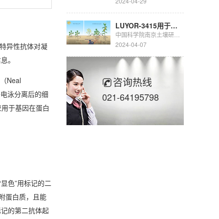
2024-04-29
LUYOR-3415用于豆科生物固氮的研究
中国科学院南京土壤研究所彭新华研究员团队陈晏副研究员在农田长期多样化种植下，种间植物根际对话调控土壤...
2024-04-07
过特异性抗体对凝
信息。
咨询热线
（Neal
）是将电泳分离后的细
021-64195798
应用于基因在蛋白
体，“显色”用标记的二
附蛋白质，且能
标记的第二抗体起