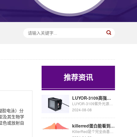
推荐资讯
LUYOR-3109高强度紫外催化光源促销
LUYOR-3109紫外光源采用了9颗365nm大功率led，安装有二次光学透镜，输出紫外线强度高，...
2024-08-08
胺凝胶电泳）分
型及其生物学
显色或放射自
killerred蛋白能看到荧光吗
KillerRed是个完全由基因编码的光毒性红色荧光蛋白,可接受绿色光照(540~580nm)生成活...