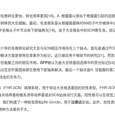
根转化更快，转化频率更高[18]。A. 根瘤菌以类似于根瘤菌引起的冠
菌转移到大豆细胞。最初，毛发根系是从根瘤菌菌株K599的子叶外植体中
许毛根从子叶节点和下胚轴再生[18]。由于大豆根系中的SCN寄生虫，验
导的毛根转化研究大豆与SCN相互作用存在三个缺点。首先是通过PCR或
解决方案是使用花青素作为标记，这已被应用于根结节的研究[21]。然
和甘氨酸之间的相互作用。
GFP
被认为是大豆转基因选择中的荧光标记[24
过在农杆菌感染部位使用下胚轴来解决。最后一个缺点是H. 甘氨酸的第
线虫的生命力。
FHR-SCN）病理系统，用于验证大豆候选基因的抗性表型。FHR-SC
备共培养基和根系诱导培养基或对SCN幼体进行灭菌。阳性根可以在视觉上
们构建了一种新型质粒pNI-GmUbi，用于
过表达
实验。此外，抗性表
，两种方法差异不大。