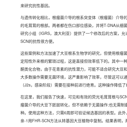
来研究抗性基因。
与遗传转化相比，根瘤菌介导的根系突变体（根瘤菌）介导的毛
的毛茸茸的根部。两者都在伤口部位感染，并将T-DNA从细
研究小组（IGRS，澳大利亚）提供了一个修改后的方案，允
SCN的抗性很方便。
这些案例和方法加速了大豆根系生物学的研究，但使用根瘤菌介
定阳性外来根的繁琐过程，这是直接但效率低下的。其中一种
酮类化合物，由于花青素的抗性潜力，可能不适合研究大豆
大多数操作需要无菌环境，这严重影响了效率，尽管这可以通
（J2s，感染阶段）需要在接种前进行绝育。这种操作降低了
在这里，我们报告了快速，可见和有效的荧光毛茸茸根与SCN（
瘤菌介导的大豆下胚层转化，但不依赖于无菌操作;也无需制
种。使用这种方法，只需6周即可验证候选基因的表型。此外，我
亲-1用FHR-SCN方法从转基因大豆植物中复制。结果表明