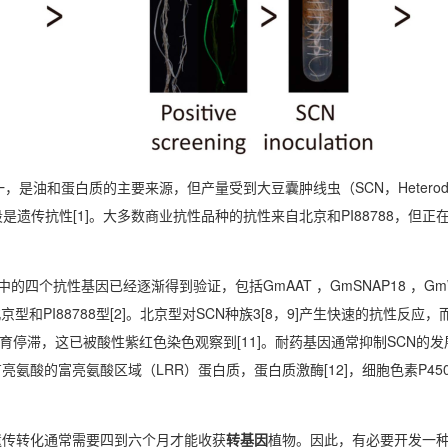
一，是油和蛋白质的主要来源，但产量受到大豆囊肿线虫（SCN，Heterod
遗传抗性[1]。大多数商业抗性品种的抗性来自北京和PI88788，但正在
中的四个抗性基因已经逐渐得到验证，包括GmAAT ，GmSNAP18 ，GmW
和PI88788型[2]。北京型对SCN种族3[8，9]产生快速的抗性反应，而P
发育停滞，这已被酸性紫红色染色观察到[11]。耐药基因通常抑制SCN的
酸的富亮氨酸区域（LRR）蛋白质，蛋白质激酶[12]，细胞色素P45
遗传转化通常需要四到六个月才能收获
转基因
植物。因此，有必要开发一