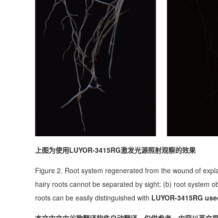
上图为使用LUYOR-3415RG激发光源照射观察的效果
Figure 2. Root system regenerated from the wound of explan
hairy roots cannot be separated by sight; (b) root system o
roots can be easily distinguished with
LUYOR-3415RG used 