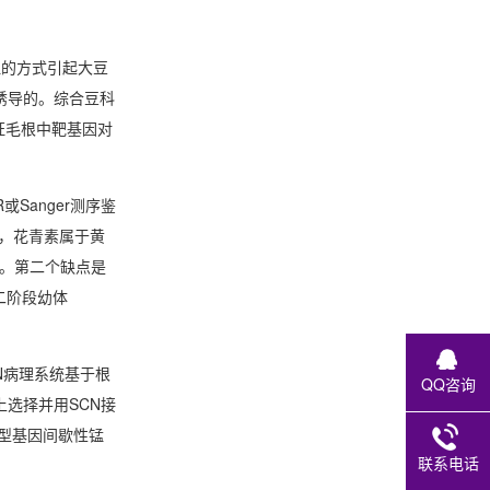
胆的方式引起大豆
诱导的。综合豆科
证毛根中靶基因对
Sanger测序鉴
而，花青素属于黄
]。第二个缺点是
二阶段幼体
N病理系统基于根
QQ咨询
选择并用SCN接
型基因间歇性锰
联系电话