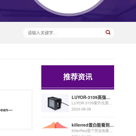
推荐资讯
LUYOR-3109高强度紫外催化光源促销
LUYOR-3109紫外光源采用了9颗365nm大功率led，安装有二次光学透镜，输出紫外线强度高，...
2024-08-08
ybean—
。
killerred蛋白能看到荧光吗
KillerRed是个完全由基因编码的光毒性红色荧光蛋白,可接受绿色光照(540~580nm)生成活...