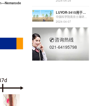
2024-04-29
ean—Nematode
LUYOR-3415用于豆科生物固氮的研究
中国科学院南京土壤研究所彭新华研究员团队陈晏副研究员在农田长期多样化种植下，种间植物根际对话调控土壤...
2024-04-07
咨询热线
021-64195798