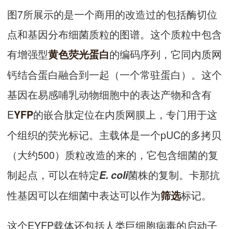
图7所展示的是一个商用的改造过的包括酶切位
点和基因分布细菌质粒的图谱。这个质粒中包含
有增强型
的编码序列，它同内质网
黄色荧光蛋白
钙结合蛋白融合到一起（一个常驻蛋白）。这个
基因在易感哺乳动物细胞中的表达产物和含有
E
的嵌合肽定位在内质网膜上，专门用于这
YFP
个组织的荧光标记。主载体是一个pUC的多拷贝
（大约500）质粒改造的来的，它包含细菌的复
制起点，可以在特定
菌株的复制。卡那抗
E. coli
性基因可以在细菌中表达可以作为
标记。
筛选
这个EYFP载体还包括人类巨细胞病毒的启动子