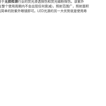
用于
无损检测
行业的荧光渗透探伤和荧光磁粉探伤。该紫外
(在整个使用周期内不会出现任何衰减)，照射范围广，照射面积
戴简单的防紫外眼镜即可。LED光源的另一大优势就是使用寿