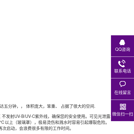
QQ咨询
联系电话
在线留言
长达五分钟，， 体积庞大，笨重、 占据了很大的空间.
微信扫一扫
谱纯正 不发射UV-B/UV-C紫外线，确保您的安全使用。可见光泄露
100℃以上（玻璃罩），极易烫伤和溅水时容易引起爆裂危险。
再次启动，会浪费很多有限的工作时间。