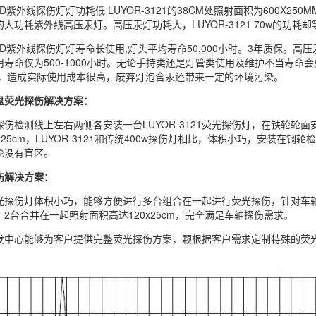
1 LED紫外线探伤灯灯功耗低 LUYOR-3121的38CM处照射面积为600X2
大功耗紫外线高压汞灯。高压汞灯功耗大，LUYOR-3121 70w的功耗却
1 LED紫外线探伤灯灯寿命长使用,灯头平均寿命50,000小时。3年质保。高
寿命仅为500-1000小时。无论手持类还是灯管类使用及维护不当寿命会更
距离），造成实际使用成本很高，废弃灯泡含汞还带来一定的环境污染。
盘荧光探伤解决方案：
伤检测线上左右两侧各安装一台LUYOR-3121荧光探伤灯，在铁轮轮面安装一
x25cm，LUYOR-3121和传统400w探伤灯相比，体积小巧，安装
轮没有盲区。
伤解决方案：
21荧光探伤灯体积小巧，能够方便进行多台组合在一起进行荧光探伤，针对车轴
2台合并在一起照射面积高达120x25cm，完全满足车轴探伤需求。
中心能够为客户提供完整荧光探伤方案，颗根据客户需求定制特殊的荧光探伤