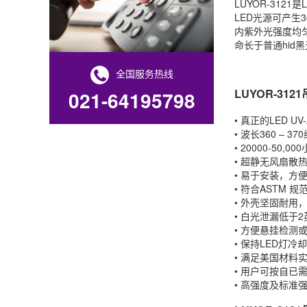
LUYOR-3121
LED光源可产生36
内紫外光强度均匀
命长于普通hid黑
全国服务热线
LUYOR-31
021-64195798
• 真正的LED U
• 波长360 – 3
• 20000-50,
• 超静无风扇散
• 易于安装，方
• 符合ASTM 规
• 外壳坚固耐用
• 白光泄漏低于2
• 方便悬挂检测
• 保持LED灯冷
• 满足美国材料
• 用户可按自
• 高强度及标准