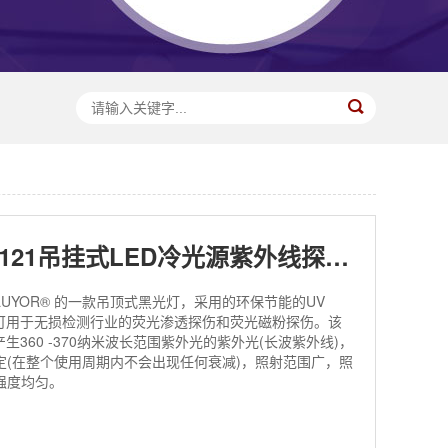
LUYOR-3121吊挂式LED冷光源紫外线探伤灯
1是LUYOR® 的一款吊顶式黑光灯，采用的环保节能的UV
，可用于无损检测行业的荧光渗透探伤和荧光磁粉探伤。该
产生360 -370纳米波长范围紫外光的紫外光(长波紫外线)，
定(在整个使用周期内不会出现任何衰减)，照射范围广，照
强度均匀。