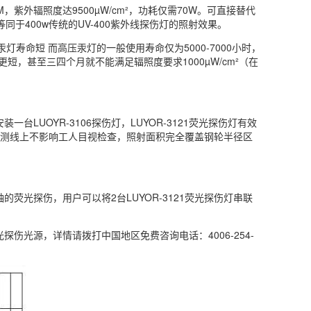
50MM，紫外辐照度达9500µW/cm²，功耗仅需70W。可直接替代
等同于400w传统的UV-400紫外线探伤灯的照射效果。
压汞灯寿命短 而高压汞灯的一般使用寿命仅为5000-7000小时，
短，甚至三四个月就不能满足辐照度要求1000µW/cm²（在
台LUOYR-3106探伤灯，LUYOR-3121荧光探伤灯有效
在钢轮检测线上不影响工人目视检查，照射面积完全覆盖钢轮半径区
的荧光探伤，用户可以将2台LUYOR-3121荧光探伤灯串联
光源，详情请拨打中国地区免费咨询电话：4006-254-