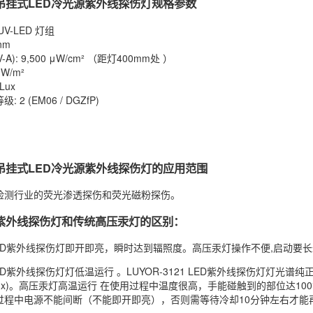
121吊挂式LED冷光源紫外线探伤灯规格参数
 UV-LED 灯组
 nm
UV-A): 9,500 μW/cm² （距灯400mm处 ）
 W/m²
Lux
: 2 (EM06 / DGZfP)
121吊挂式LED冷光源紫外线探伤灯的应用范围
检测行业的荧光渗透探伤和荧光磁粉探伤。
121紫外线探伤灯和传统高压汞灯的区别：
21 LED紫外线探伤灯即开即亮，瞬时达到辐照度。高压汞灯操作不便,启动要
1 LED紫外线探伤灯灯低温运行 。LUYOR-3121 LED紫外线探伤灯灯光
Lux)。高压汞灯高温运行 在使用过程中温度很高，手能碰触到的部位达
过程中电源不能间断（不能即开即亮），否则需等待冷却10分钟左右才能