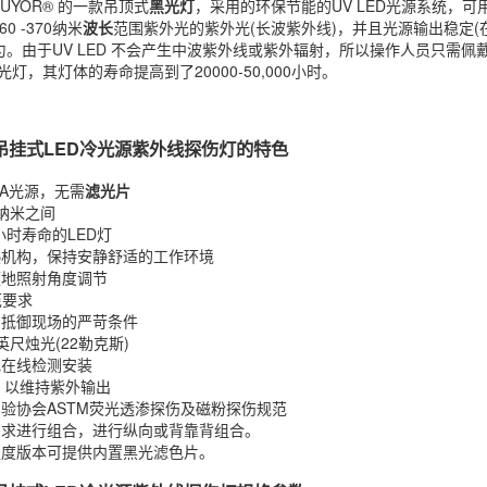
是LUYOR® 的一款吊顶式
黑光灯
，采用的环保节能的UV LED光源系统，可
0 -370纳米
波长
范围紫外光的紫外光(长波紫外线)，并且光源输出稳定
。由于UV LED 不会产生中波紫外线或紫外辐射，所以操作人员只需佩
光灯，其灯体的寿命提高到了20000-50,000小时。
21吊挂式LED冷光源紫外线
探伤灯
的特色
V-A光源，无需
滤光片
70纳米之间
000小时寿命的LED灯
热机构，保持安静舒适的工作环境
便地照射角度调节
范要求
，抵御现场的严苛条件
英尺烛光(22勒克斯)
或在线检测安装
却 以维持紫外输出
实验协会ASTM荧光透渗探伤及磁粉探伤规范
已需求进行组合，进行纵向或背靠背组合。
强度版本可提供内置黑光滤色片。