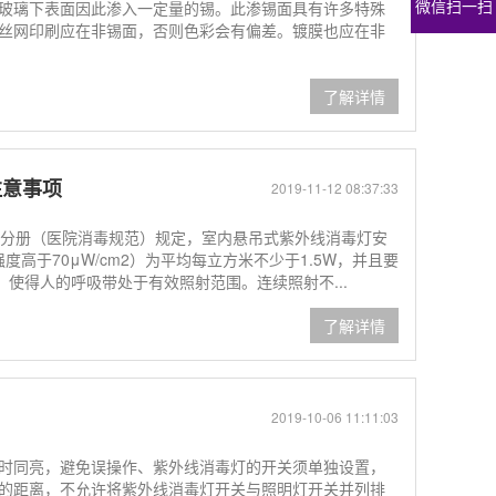
微信扫一扫
玻璃下表面因此渗入一定量的锡。此渗锡面具有许多特殊
丝网印刷应在非锡面，否则色彩会有偏差。镀膜也应在非
了解详情
注意事项
2019-11-12 08:37:33
2分册（医院消毒规范）规定，室内悬吊式紫外线消毒灯安
度高于70μW/cm2）为平均每立方米不少于1.5W，并且要
m，使得人的呼吸带处于有效照射范围。连续照射不...
了解详情
2019-10-06 11:11:03
时同亮，避免误操作、紫外线消毒灯的开关须单独设置，
的距离，不允许将紫外线消毒灯开关与照明灯开关并列排