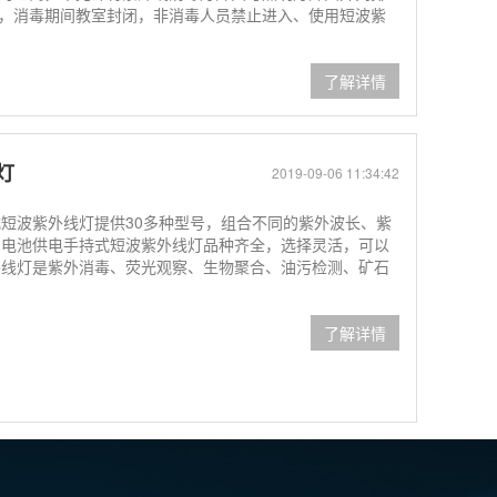
，消毒期间教室封闭，非消毒人员禁止进入、使用短波紫
了解详情
灯
2019-09-06 11:34:42
式短波紫外线灯提供30多种型号，组合不同的紫外波长、紫
列电池供电手持式短波紫外线灯品种齐全，选择灵活，可以
外线灯是紫外消毒、荧光观察、生物聚合、油污检测、矿石
了解详情