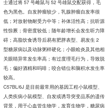
士通过将 57 号雌鼠与 52 号雄鼠交配获得，毛
色为黑色。自发肿瘤较少，乳腺肿瘤自发率很
低；对放射物耐受力中等；补体活性高；抗听源
性惊厥；骨密度较低；随年龄增长会发生听力障
碍；高脂饮食诱导后易有肥胖表型、易发生 2
型糖尿病以及动脉粥样硬化；小眼睑炎及其他相
关眼睛异常发生率高；有过度理毛行为，导致脱
毛；偏好酒精和吗啡；咬合错位和脑积水发生率
较高。
C57BL/6J 是目前最常用的基因工程小鼠模型、
人类疾病小鼠模型、自发或诱导突变品系的遗传
背景，用于心血管生物学，发育生物学，糖尿病