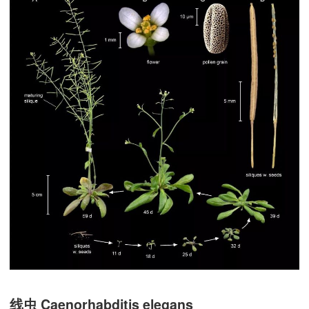
线虫 Caenorhabditis elegans