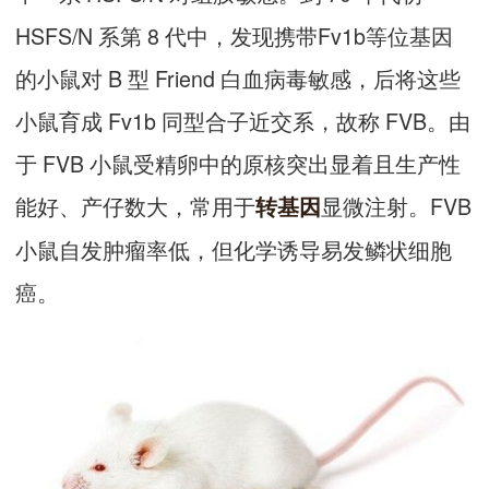
HSFS/N 系第 8 代中，发现携带Fv1b等位基因
的小鼠对 B 型 Friend 白血病毒敏感，后将这些
小鼠育成 Fv1b 同型合子近交系，故称 FVB。由
于 FVB 小鼠受精卵中的原核突出显着且生产性
能好、产仔数大，常用于
显微注射。FVB
转基因
小鼠自发肿瘤率低，但化学诱导易发鳞状细胞
癌。