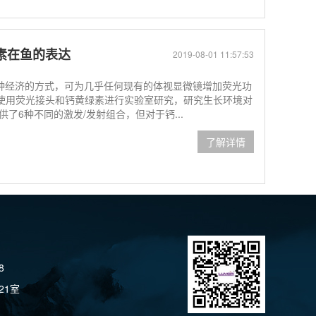
绿素在鱼的表达
2019-08-01 11:57:53
是一种经济的方式，可为几乎任何现有的体视显微镜增加荧光功
e博士正在使用荧光接头和钙黄绿素进行实验室研究，研究生长环境对
了6种不同的激发/发射组合，但对于钙...
了解详情
8
21室