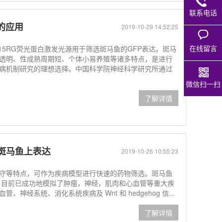
联系电话
所的应用
2019-10-29 14:52:25
在线留言
415RG荧光蛋白激发光源用于筛选斑马鱼的GFP表达。斑马
透明、性成熟周期短、个体小易养殖等诸多特点，是进行
病机制研究的理想选择。中国科学院神经科学研究所通过
微信扫一扫
了解详情
P在斑马鱼上表达
2019-10-26 10:55:23
守等特点，可作为疾病模型进行快速的药物筛选。斑马鱼
 目前已成功地模拟了肿瘤，神经，肌肉和心血管等重大疾
经系统、消化系统疾病及 Wnt 和 hedgehog 信...
了解详情