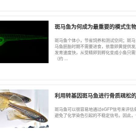
斑马鱼为何成为最重要的模式生
斑马鱼个体小，节省饲养和测试空间；斑马
马鱼胚胎时期不需要进食，依靠卵黄提供发
发育速度快，从受精卵到孵化变成小鱼只需要 
（约 ...
利用转基因斑马鱼进行骨质疏松
斑马鱼可以很容易地通过eGFP信号来评
避免了化学染色引起的不稳定信号。因此，