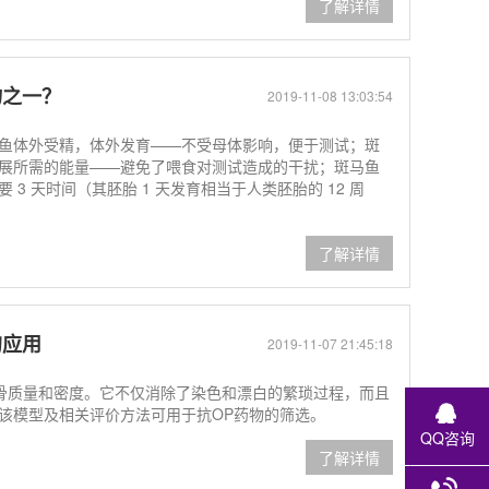
了解详情
物之一？
2019-11-08 13:03:54
鱼体外受精，体外发育——不受母体影响，便于测试；斑
展所需的能量——避免了喂食对测试造成的干扰；斑马鱼
3 天时间（其胚胎 1 天发育相当于人类胚胎的 12 周
了解详情
的应用
2019-11-07 21:45:18
估骨质量和密度。它不仅消除了染色和漂白的繁琐过程，而且
该模型及相关评价方法可用于抗OP药物的筛选。
QQ咨询
了解详情