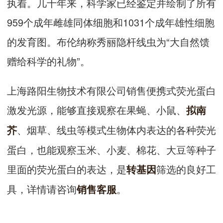
执着。几十年来，科学家已经鉴定并绘制了所有
959个成年雌雄同体细胞和1031个成年雄性细胞
的发育图。布伦纳称秀丽隐杆线虫为“大自然馈
赠给科学的礼物”。
上海路阳生物技术有限公司销售便携式荧光蛋白
激发光源，能够直接观察在果蝇、小鼠、
拟南
、烟草、线虫等模式生物体内表达的各种荧光
芥
蛋白，也能观察玉米、小麦、棉花、大豆等种子
里面的荧光蛋白的表达，是
筛选的良好工
转基因
具，详情请咨询
。
销售客服