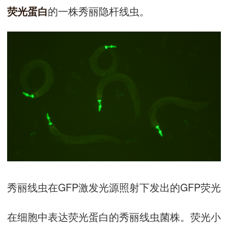
的一株秀丽隐杆线虫。
荧光蛋白
秀丽线虫在GFP激发光源照射下发出的GFP荧光
在细胞中表达荧光蛋白的秀丽线虫菌株。荧光小