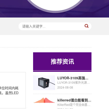
推荐资讯
LUYOR-3109高强度紫外催化光源促销
LUYOR-3109紫外光源采用了9颗365nm大功率led，安装有二次光学透镜，输出紫外线强度高，...
2024-08-08
单位时间内耗
，虽然LED
killerred蛋白能看到荧光吗
KillerRed是个完全由基因编码的光毒性红色荧光蛋白,可接受绿色光照(540~580nm)生成活...