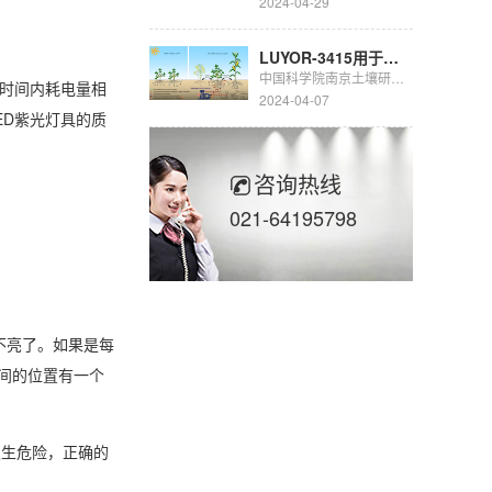
2024-04-29
LUYOR-3415用于豆科生物固氮的研究
中国科学院南京土壤研究所彭新华研究员团队陈晏副研究员在农田长期多样化种植下，种间植物根际对话调控土壤...
位时间内耗电量相
2024-04-07
ED紫光灯具的质
咨询热线
021-64195798
不亮了。如果是每
间的位置有一个
发生危险，正确的