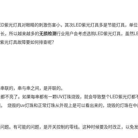
ED紫光灯具对眼睛的刺激伤害小，其次LED紫光灯具多是节能灯具，单
较长，所以越来越多的
无损检测
行业用户会考虑选购LED紫光灯具，虽然L
D紫光灯具故障要如何排查呢？
是串联的，串与串之间，是并联的。
珠都不亮了。如果每串都有一颗UV灯珠烧毁，就会导致整个LED紫光灯都
。 烧毁的uv灯珠和正常灯珠从外观上是可以看出来的，烧毁的灯珠在中
路问题。有可能的问题，是开关控制的零线。这种时候要及时改正，以免