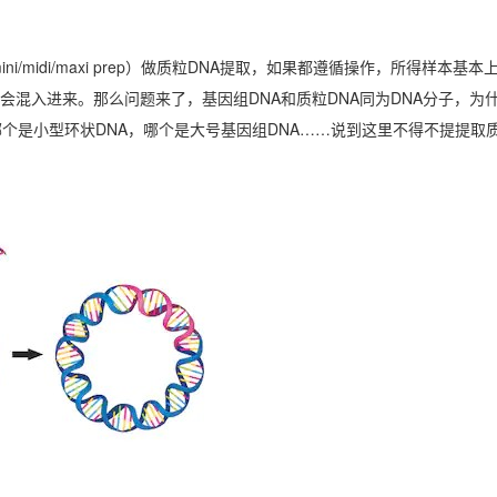
ni/midi/maxi prep）做质粒DNA提取，如果都遵循操作，所得样本基
 DNA）会混入进来。那么问题来了，基因组DNA和质粒DNA同为DNA分子，为
个是小型环状DNA，哪个是大号基因组DNA……说到这里不得不提提取质