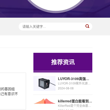
推荐资讯
LUYOR-3109高强度紫外催化光源促销
LUYOR-3109紫外光源采用了9颗365nm大功率led，安装有二次光学透镜，输出紫外线强度高，...
2024-08-08
量的基因组
自己有意识不
killerred蛋白能看到荧光吗
KillerRed是个完全由基因编码的光毒性红色荧光蛋白,可接受绿色光照(540~580nm)生成活...