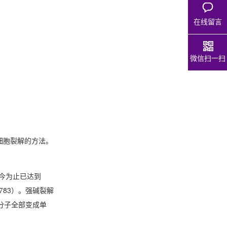
在线留言
微信扫一扫
细胞裂解的方法。
量至今为止已达到
7783）。强碱裂解
双链分子全部变成单