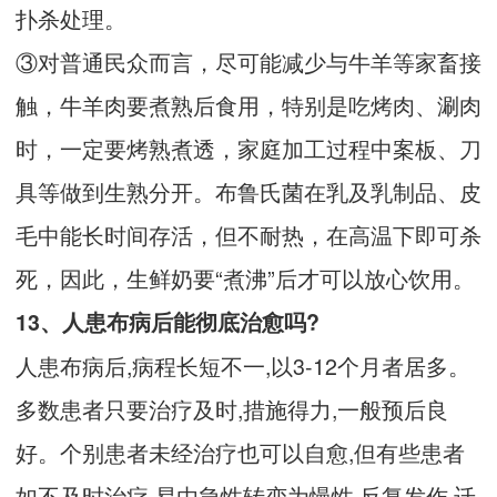
扑杀处理。
③对普通民众而言，尽可能减少与牛羊等家畜接
触，牛羊肉要煮熟后食用，特别是吃烤肉、涮肉
时，一定要烤熟煮透，家庭加工过程中案板、刀
具等做到生熟分开。布鲁氏菌在乳及乳制品、皮
毛中能长时间存活，但不耐热，在高温下即可杀
死，因此，生鲜奶要“煮沸”后才可以放心饮用。
13、人患布病后能彻底治愈吗?
人患布病后,病程长短不一,以3-12个月者居多。
多数患者只要治疗及时,措施得力,一般预后良
好。个别患者未经治疗也可以自愈,但有些患者
如不及时治疗,易由急性转变为慢性,反复发作,迁