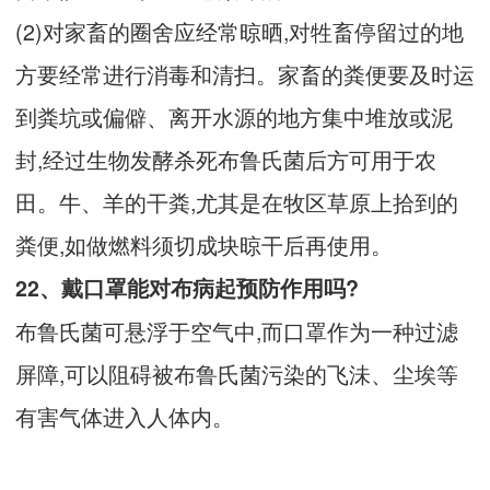
(2)对家畜的圈舍应经常晾晒,对牲畜停留过的地
方要经常进行消毒和清扫。家畜的粪便要及时运
到粪坑或偏僻、离开水源的地方集中堆放或泥
封,经过生物发酵杀死布鲁氏菌后方可用于农
田。牛、羊的干粪,尤其是在牧区草原上拾到的
粪便,如做燃料须切成块晾干后再使用。
22、戴口罩能对布病起预防作用吗?
布鲁氏菌可悬浮于空气中,而口罩作为一种过滤
屏障,可以阻碍被布鲁氏菌污染的飞沬、尘埃等
有害气体进入人体内。