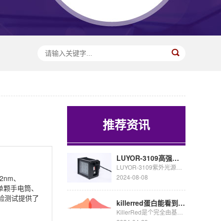
推荐资讯
LUYOR-3109高强度紫外催化光源促销
LUYOR-3109紫外光源采用了9颗365nm大功率led，安装有二次光学透镜，输出紫外线强度高，...
2024-08-08
2nm、
式有单颗手电筒、
验测试提供了
killerred蛋白能看到荧光吗
KillerRed是个完全由基因编码的光毒性红色荧光蛋白,可接受绿色光照(540~580nm)生成活...