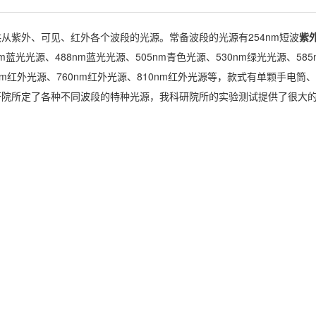
从紫外、可见、红外各个波段的光源。常备波段的光源有254nm短波
紫
m蓝光光源、488nm蓝光光源、505nm青色光源、530nm绿光光源、58
30nm红外光源、760nm红外光源、810nm红外光源等，款式有单颗手电
研院所定了各种不同波段的特种光源，我科研院所的实验测试提供了很大