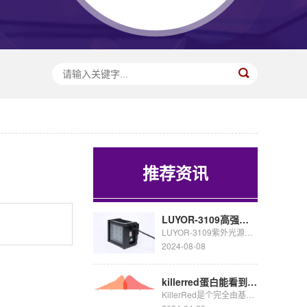
推荐资讯
LUYOR-3109高强度紫外催化光源促销
LUYOR-3109紫外光源采用了9颗365nm大功率led，安装有二次光学透镜，输出紫外线强度高，...
2024-08-08
killerred蛋白能看到荧光吗
KillerRed是个完全由基因编码的光毒性红色荧光蛋白,可接受绿色光照(540~580nm)生成活...